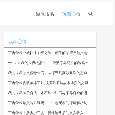
游戏攻略
玩家心得
.
玩家心得
王者荣耀成就快速30级之路，新手的荣耀启航指南
**1.7.10我的世界物品id，一段数字与记忆的编码**
我的世界怎么做青金石，从探寻到高效获取的完全指南，副标题，资深玩家的矿物哲学与实践
王者荣耀皮肤英雄图片,视觉艺术与战术博弈的交融
我的世界斧子合成，木石铁金钻石与下界合金的进化之路
王者荣耀铭文能升级吗，一个老玩家的深度解析与铭文系统演进思考
王者荣耀主播多少工资，揭秘镜头后的真实收入