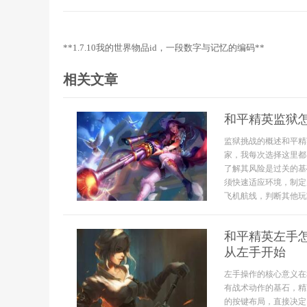
**1.7.10我的世界物品id，一段数字与记忆的编码**
相关文章
和平精英监狱
监狱挑战的概述和平精
家，我每次选择这里都
了解其风险是过关的基
须快速适应环境，制定
飞机航线，判断其他玩家
和平精英左手
从左手开始
左手操作的核心意义在
有战术动作的基石，精
的按键布局，直接决定