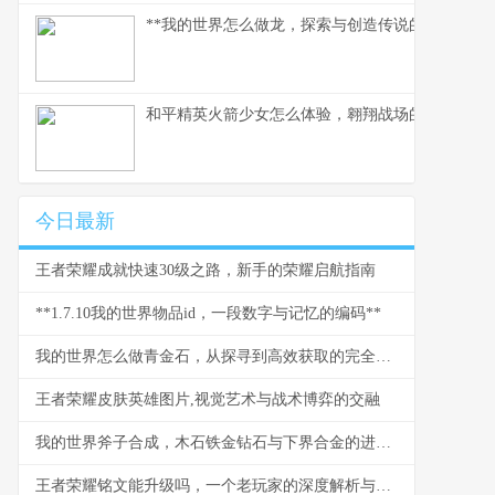
**我的世界怎么做龙，探索与创造传说的征途**
和平精英火箭少女怎么体验，翱翔战场的粉色梦境
今日最新
王者荣耀成就快速30级之路，新手的荣耀启航指南
**1.7.10我的世界物品id，一段数字与记忆的编码**
我的世界怎么做青金石，从探寻到高效获取的完全指南，副标题，资深玩家的矿物哲学与实践
王者荣耀皮肤英雄图片,视觉艺术与战术博弈的交融
我的世界斧子合成，木石铁金钻石与下界合金的进化之路
王者荣耀铭文能升级吗，一个老玩家的深度解析与铭文系统演进思考