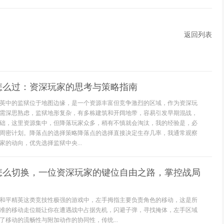
返回列表
怎么过：资深玩家的思考与策略指南
英中的监狱位于地图边缘，是一个资源丰富但竞争激烈的区域，作为资深玩
需深思熟虑，监狱地形复杂，有多栋建筑和开阔地带，容易引发早期混战，
础，这里资源集中，但降落玩家众多，稍有不慎就会淘汰，我的经验是，必
周密计划。降落点的选择策略降落点的选择直接决定生存几率，我通常观察
的动向，优先选择监狱中央...
怎么切换，一位资深玩家的键位自由之路，掌控战局
和平精英这类竞技性极强的游戏中，左手拇指主要负责角色的移动，这是所
准的移动走位能让你在遭遇战中占据先机，闪避子弹，寻找掩体，左手区域
了移动的流畅性与附加动作的协同性，传统...