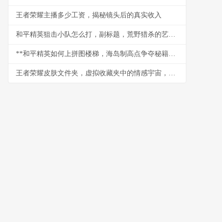
王者荣耀主播多少工资，揭秘镜头后的真实收入
和平精英狙击小队怎么打，副标题，荒野猎杀的艺术与战术
**和平精英如何上拼图楼梯，海岛制高点争夺秘籍，副标题：战术攀登与点位控制全解析**
王者荣耀皮肤文件夹，虚拟收藏夹中的情感宇宙，副标题，数字皮囊下跳动的玩家之心