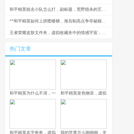
和平精英狙击小队怎么打，副标题，荒野猎杀的艺术与战术
**和平精英如何上拼图楼梯，海岛制高点争夺秘籍，副标题：战术攀登与点位控制全解析**
王者荣耀皮肤文件夹，虚拟收藏夹中的情感宇宙，副标题，数字皮囊下跳动的玩家之心
热门文章
和平精英为什么不清，一场战术生存的匠心平衡
和平精英发色物语，虚拟形象的情绪拼
和平精英名字爸爸，虚拟战场上的情感符号
我的世界怎么啪啪啪，关于游戏互动的