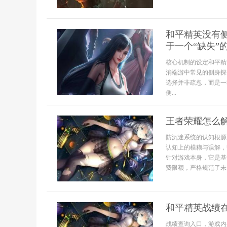
和平精英没有
于一个“缺失”
核心机制的设定和平精
消端游中常见的侧身探
选择并非疏忽，而是一
侧...
王者荣耀怎么
防沉迷系统的认知根源
认知上的模糊与误解，
针对游戏本身，它是基
费限额，严格规范了未成
和平精英战绩
战绩查询入口，游戏内