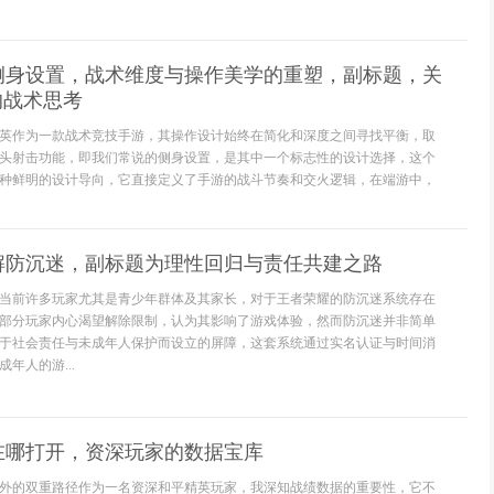
侧身设置，战术维度与操作美学的重塑，副标题，关
的战术思考
英作为一款战术竞技手游，其操作设计始终在简化和深度之间寻找平衡，取
头射击功能，即我们常说的侧身设置，是其中一个标志性的设计选择，这个
种鲜明的设计导向，它直接定义了手游的战斗节奏和交火逻辑，在端游中，
解防沉迷，副标题为理性回归与责任共建之路
当前许多玩家尤其是青少年群体及其家长，对于王者荣耀的防沉迷系统存在
部分玩家内心渴望解除限制，认为其影响了游戏体验，然而防沉迷并非简单
于社会责任与未成年人保护而设立的屏障，这套系统通过实名认证与时间消
年人的游...
在哪打开，资深玩家的数据宝库
外的双重路径作为一名资深和平精英玩家，我深知战绩数据的重要性，它不