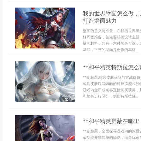
我的世界壁画怎么做，
打造墙面魅力
壁画的意义与准备，在我的世界里
好周密准备，首先要明确设计主题
壁画材料，共有十六种颜色可选，
基底，平整的墙面是创作的基础...
**和平精英特斯拉怎么
**副标题,载具皮肤获取与实战价
载具皮肤以其炫酷的科技造型和独
游戏内金币或点券直接购买获得，
和颜色进行区分，例如特斯拉M...
**和平精英屏蔽在哪里
**副标题，全面探寻游戏内的沟通
蔽功能并非简单的隔绝，而是玩家