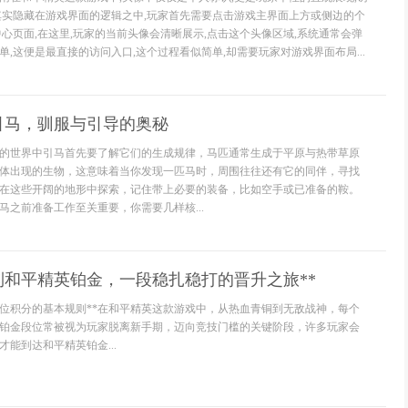
其实隐藏在游戏界面的逻辑之中,玩家首先需要点击游戏主界面上方或侧边的个
中心页面,在这里,玩家的当前头像会清晰展示,点击这个头像区域,系统通常会弹
,这便是最直接的访问入口,这个过程看似简单,却需要玩家对游戏界面布局...
引马，驯服与引导的奥秘
的世界中引马首先要了解它们的生成规律，马匹通常生成于平原与热带草原
体出现的生物，这意味着当你发现一匹马时，周围往往还有它的同伴，寻找
在这些开阔的地形中探索，记住带上必要的装备，比如空手或已准备的鞍。
马之前准备工作至关重要，你需要几样核...
到和平精英铂金，一段稳扎稳打的晋升之旅**
段位积分的基本规则**在和平精英这款游戏中，从热血青铜到无敌战神，每个
铂金段位常被视为玩家脱离新手期，迈向竞技门槛的关键阶段，许多玩家会
能到达和平精英铂金...