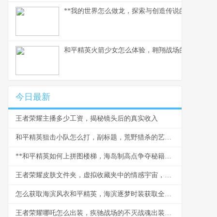
**我的世界怎么做龙，探索与创造传说的征途**
和平精英火箭少女怎么体验，翱翔战场的粉色梦境
今日最新
王者荣耀主播多少工资，揭秘镜头后的真实收入
和平精英狙击小队怎么打，副标题，荒野猎杀的艺术与战术
**和平精英如何上拼图楼梯，海岛制高点争夺秘籍，副标题：战术攀登与点位控制全解析**
王者荣耀皮肤文件夹，虚拟收藏夹中的情感宇宙，副标题，数字皮囊下跳动的玩家之心
怎么获取海滨风衣和平精英，海滨逐梦时装获取全攻略
王者荣耀哪吒怎么出装，疾驰战场的不灭战魂出装全解析