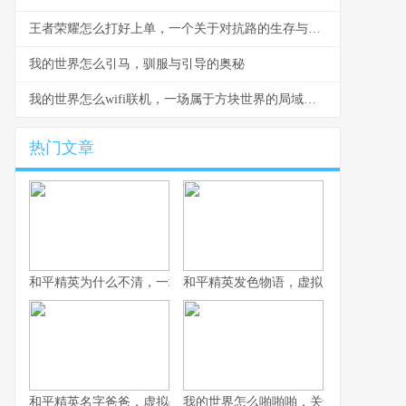
王者荣耀怎么打好上单，一个关于对抗路的生存与破局之道副标题
我的世界怎么引马，驯服与引导的奥秘
我的世界怎么wifi联机，一场属于方块世界的局域网派对
热门文章
和平精英为什么不清，一场战术生存的匠心平衡
和平精英发色物语，虚拟形象的情绪拼
和平精英名字爸爸，虚拟战场上的情感符号
我的世界怎么啪啪啪，关于游戏互动的