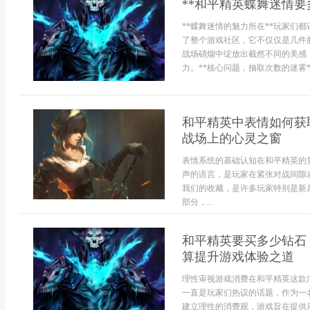
**和平精英蝶舞迷情
**蝶舞迷情的魅力所在**玩家们
了整个游戏社区，它不仅仅是几件
战场硝烟中绽放出截然不同的美感
力。**核心问题，抽取次数的迷雾*
和平精英中表情如何获
战场上的心灵之窗
表情系统的基础认知在和平精英的
声的语言，是玩家在紧张对战间隙
我们的收藏，是许多玩家特别是新
部分，...
和平精英要买多少钻石
算提升游戏体验之道
理性审视游戏消费在和平精英这款
一直是玩家们热议的话题，作为一
建立理性的消费观，游戏旨在提供乐