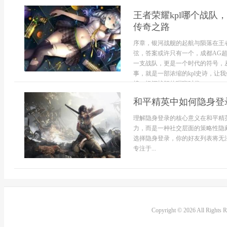
王者荣耀kpl哪个战队
传奇之路
序章，银河战舰的起航与陨落在王者
弦，答案或许只有一个，成都AG
一支战队，更是一个时代的符号，
事，就是一部浓缩的kpl史诗，让
煌，银河战舰的璀璨时代...
和平精英中如何隐身登
理解隐身登录的核心意义在和平精
力，而是一种社交层面的策略性隐
选择隐身登录，你的好友列表将无
专注于...
Copyright © 2026 All Rights