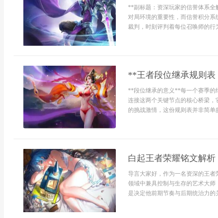
**副标题：资深玩家的信誉体系全
对局环境的重要性，而信誉积分系
裁判，时刻评判着每位召唤师的行为
**王者段位继承规则表
**段位继承的意义**每一个赛季
连接这两个关键节点的核心桥梁，
的挑战激情，这份规则表并非简单的重
白起王者荣耀铭文解析
导言大家好，作为一名资深的王者
领域中兼具控制与生存的艺术大师
是决定他前期节奏与后期统治力的关