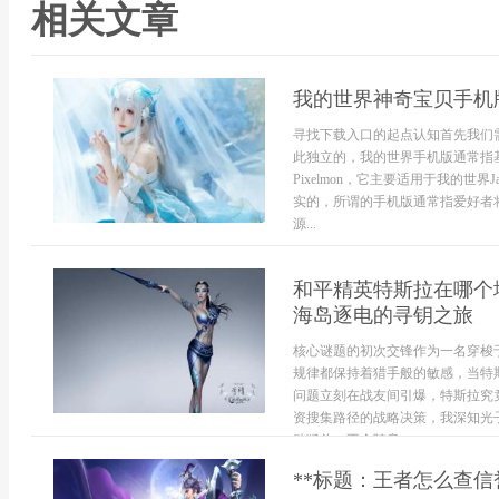
相关文章
我的世界神奇宝贝手机
寻找下载入口的起点认知首先我们
此独立的，我的世界手机版通常指
Pixelmon，它主要适用于我的
实的，所谓的手机版通常指爱好者将
源...
和平精英特斯拉在哪个地
海岛逐电的寻钥之旅
核心谜题的初次交锋作为一名穿梭
规律都保持着猎手般的敏感，当特
问题立刻在战友间引爆，特斯拉究
资搜集路径的战略决策，我深知光
动猛兽，不会随意...
**标题：王者怎么查信