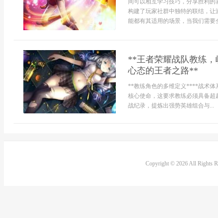
间可以相互学习技巧，分享胜利的
构建了玩家社群中独特的联结，让
能都有其适用的场景，当我们需要全神
**王者荣耀战队教练
心态的王者之路**
**教练角色的多维定义****战
核心使命，这要求教练必须具备超
战纪录，提炼出强势英雄组合与...
Copyright © 2026 All Rights