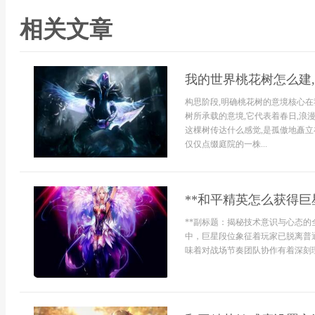
相关文章
我的世界桃花树怎么建
构思阶段,明确桃花树的意境核心在
树所承载的意境,它代表着春日,浪
这棵树传达什么感觉,是孤傲地矗立
仅仅点缀庭院的一株...
**和平精英怎么获得巨
**副标题：揭秘技术意识与心态的
中，巨星段位象征着玩家已脱离普
味着对战场节奏团队协作有着深刻理解