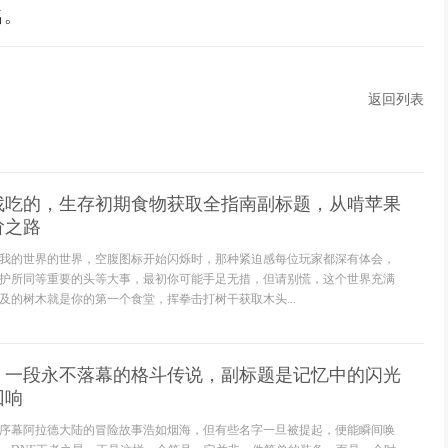
名。
返回列表
找吃的，生存初期食物获取全指南副标题，从啃苹果
阶之路
我的世界的世界，空腹图标开始闪烁时，那种紧迫感每位玩家都深有体会，
护所同等重要的头等大事，最初你可能手足无措，但请别慌，这个世界充满
及的树木就是你的第一个食堂，挥拳击打树干获取木头...
星，一段永不落幕的格斗传说，副标题是记忆中的闪光
回响
序幕阿拉德大陆的冒险故事浩如烟海，但有些名字一旦被提起，便能瞬间唤