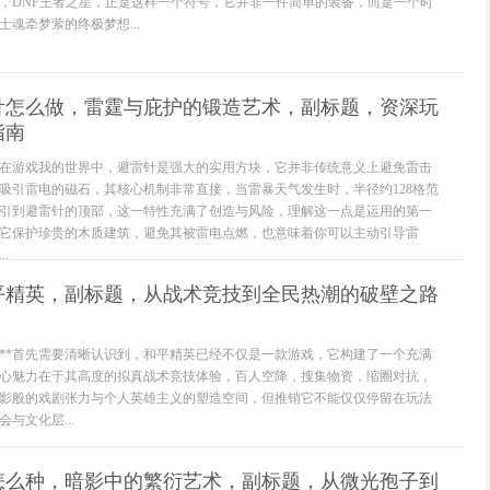
，DNF王者之星，正是这样一个符号，它并非一件简单的装备，而是一个时
魂牵梦萦的终极梦想...
针怎么做，雷霆与庇护的锻造艺术，副标题，资深玩
指南
在游戏我的世界中，避雷针是强大的实用方块，它并非传统意义上避免雷击
吸引雷电的磁石，其核心机制非常直接，当雷暴天气发生时，半径约128格范
引到避雷针的顶部，这一特性充满了创造与风险，理解这一点是运用的第一
它保护珍贵的木质建筑，避免其被雷电点燃，也意味着你可以主动引导雷
.
和平精英，副标题，从战术竞技到全民热潮的破壁之路
位**首先需要清晰认识到，和平精英已经不仅是一款游戏，它构建了一个充满
心魅力在于其高度的拟真战术竞技体验，百人空降，搜集物资，缩圈对抗，
影般的戏剧张力与个人英雄主义的塑造空间，但推销它不能仅仅停留在玩法
与文化层...
怎么种，暗影中的繁衍艺术，副标题，从微光孢子到