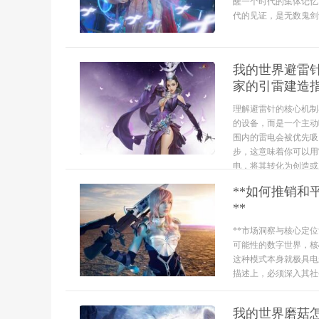
醒一个时代的集体记忆
代的见证，是无数鬼剑士
我的世界避雷
家的引雷建造
理解避雷针的核心机制
的设备，而是一个主动
围内的雷电会被优先吸
步，这意味着你可以用
电，将其转化为创造或..
**如何推销
**
**市场洞察与核心定
可能性的数字世界，核
这种模式本身就极具电
描述上，必须深入其社会
我的世界磨菇