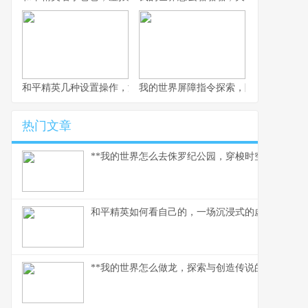
和平精英几种设置操作，游戏体验质的飞跃，副标题，资深玩家的
我的世界屏障指令探索，隐形墙壁的创
热门文章
**我的世界怎么去侏罗纪公园，穿梭时空的驯龙之旅
和平精英如何看自己的，一场沉浸式的虚拟自我对
**我的世界怎么做龙，探索与创造传说的征途**