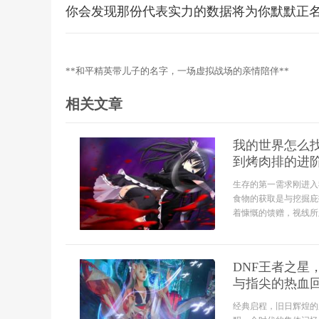
你会发现那份代表实力的数据将为你默默正
**和平精英带儿子的名字，一场虚拟战场的亲情陪伴**
相关文章
我的世界怎么
到烤肉排的进
生存的第一需求刚进入
食物的获取是与挖掘庇
着慷慨的馈赠，视线所
DNF王者之
与指尖的热血
经典启程，旧日辉煌的