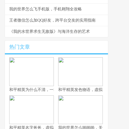
我的世界怎么飞手机版，手机翱翔全攻略
王者微信怎么加QQ好友，跨平台交友的实用指南
《我的水世界求生无敌版》与海洋生存的艺术
热门文章
和平精英为什么不清，一场战术生存的匠心平衡
和平精英发色物语，虚拟形象的情绪拼
和平精英名字爸爸，虚拟战场上的情感符号
我的世界怎么啪啪啪，关于游戏互动的