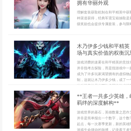
拥有华丽外观
理解套装获取机制在和平精英中获
种渠道获得，经典军需宝箱抽取是
级奖励也会提供专属套装，参与限时
木乃伊多少钱和平精英
场与真实价值的权衡沉
游戏消费的迷雾在和平精英的竞技
并非指考古探险，而是指游戏中一
成为了许多玩家渴望拥有的虚拟物
制，这就让木乃伊多少钱，成了一
这种设定恰是当下许多网络游戏消费模
**王者一共多少英雄
羁绊的深度解构**
游戏世界的基石，英雄数量之思作
并非是简单报出一个数字，这个数
起点，每一次赛季更新，新的英雄
游戏生命律动的脉搏，记录着王者世.