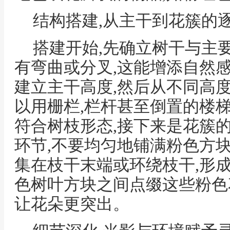
结构搭建,从主干到花簇的
搭建开始,先确立树干与主要
有弯曲或分叉,这能增添自然
建立主干高度,然后从不同高
以用栅栏,栏杆甚至倒置的楼梯
符合树枝形态,接下来是花簇
环节,不要均匀地铺满粉色方
集在枝干末端或环绕枝干,形
色树叶方块之间点缀这些粉色
让花朵更突出。