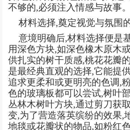
不够的,必须注入情感与故事
材料选择,奠定视觉与氛围
意境明确后,材料选择便是
用深色方块,如深色橡木原木
供扎实的树干质感,桃花花瓣
是最经典直观的选择,它能提供
追求更柔和或更明亮的色调,
色的玻璃板都可以尝试,树叶
丛林木树叶方块,通过剪刀获
变,为了营造落英缤纷的效果
地毯或花瓣状的物品,如粉红