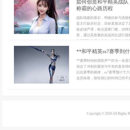
如何创造和平精英战队
称霸的心路历程
战队组建的基石，明确目标与选拔
是主打娱乐社交，目标直接决定了
拔必须严谨，枪法是硬门槛，但绝
质，通过高质量的实战对抗进行观
往是团队的潜在核心，稳定的在线时
**和平精英ss7赛季
**赛季时钟的滴答声**作为一名
混合了冲刺的紧张与不舍的复杂情绪
以往赛季的规律，ss7赛季预计于
这意味着，留给我们的时间已经不多了
Copyright © 2026 All Rights