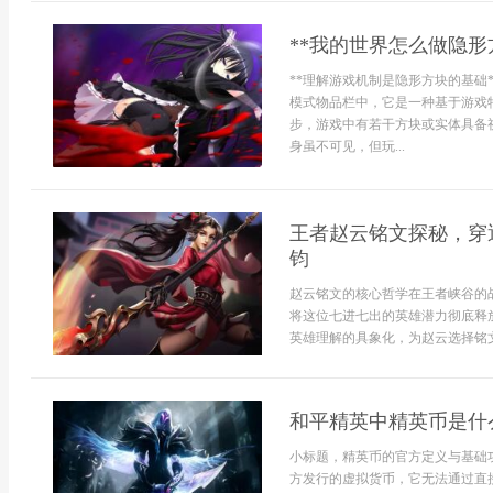
**我的世界怎么做隐形
**理解游戏机制是隐形方块的基础
模式物品栏中，它是一种基于游戏
步，游戏中有若干方块或实体具备
身虽不可见，但玩...
王者赵云铭文探秘，穿
钧
赵云铭文的核心哲学在王者峡谷的
将这位七进七出的英雄潜力彻底释
英雄理解的具象化，为赵云选择铭文，
和平精英中精英币是什
小标题，精英币的官方定义与基础
方发行的虚拟货币，它无法通过直