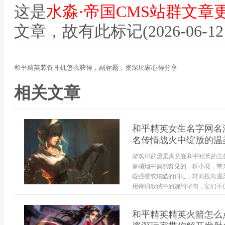
这是
水淼·帝国CMS站群文章
文章，故有此标记(2026-06-12 12
和平精英装备耳机怎么获得，副标题，资深玩家心得分享
相关文章
和平精英女生名字网名
名传情战火中绽放的温
游戏ID的温柔寓意在和平精英的
像硝烟中偶然瞥见的一株小花，带
些强硬或炫酷的词汇，转而投向温柔
用诗词歌赋中的婉约字句，它们不仅
和平精英精英火箭怎么