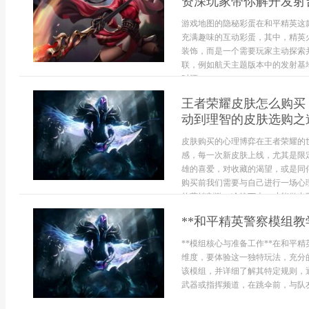
资深玩家带你解开发射
游戏地图的隐秘彩蛋在和平精英这
充满趣味的互动彩蛋，其中，精英
装饰，而是一个需要玩家主动探索
联，例如航天主题版本中的发射基
时还...
王者荣耀皮肤怎么购买
动到理智的皮肤选购之
皮肤购买的心理博弈在王者荣耀的
感，每一次新皮肤上线，尤其是限
雄的喜爱，对收藏的渴望，或是同
购买前我们需要与自己进行一场心
的营销刺激，冷静下来，才能做出不后
**和平精英警察模组教
**模组核心与准备工作**在和平
维度，要体验这一独特玩法，充分
该模组，并详细了解其特定规则，
武器或指挥频道，在跳伞前，与队友明