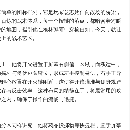
非简单的图标排列，它是玩家意志延伸向战场的桥梁，
锤百炼的战术体系，每一个按键的落点，都暗含着对瞬
中的地图，指引他在枪林弹雨中穿梭自如，今天，就让
尖上的战术艺术。
之上，他将开火键置于屏幕右侧偏上区域，面积适中，
动摇杆与蹲伏跳跃键位，形成左手控制身法，右手主导
他精心放置在开火键附近，这使得开镜瞄准与侧身规避
生存与反击效率，这种布局的精髓在于，将最常用的攻
径之内，确保了操作的流畅与迅捷。
的分区同样讲究，他将药品投掷物等快捷栏，置于屏幕