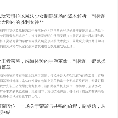
怎么玩安琪拉以魔法少女制霸战场的战术解析，副标题
命圈内的胜利女神**
和平精英这款竞技游戏中安琪拉作为联动角色登场她并非传统意义上的战斗
专属语音包形式存在，资深玩家都明白使用安琪拉皮肤更多是一种心理与风
择了灵动可爱的形象但内核依然是顶尖的战术竞技，因此玩安琪拉并非学习
的视觉风格与玩家的战术智慧相结合以此在战场上形...
玩王者荣耀，端游体验的手游革命，副标题，键鼠操
新篇章
脑的桥梁想要在电脑上玩王者荣耀，模拟器是大多数玩家的首选工具，市场
拟器可供选择，这些软件能在电脑上完美构建一个安卓系统环境，安装好模
载并安装王者荣耀的官方版本，就如同在手机上操作一样简单，启动游戏
屏幕带来的视觉震撼，地图细节，英雄技能特效，都得到了前所未有的清晰
场全局把握提供了巨大优...
荣耀段位，一场关于荣耀与共鸣的旅程，副标题，从
灵联结