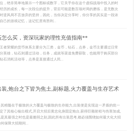
位，绝非简单地展示一个图标或数字，它关乎你在这个虚拟战场中投入的时
经历的成长，每一次段位的提升，背后可能是数百场对局的磨练，是无数次
对逆风局不言放弃的坚持，因此，当你决定分享时，你分享的其实是一段浓
自己的游戏记忆，这记忆里有胜利...
石怎么买，资深玩家的理性充值指南**
**王者荣耀的货币体系主要分为三类，金币，钻石，点券，金币主要通过日常
分英雄，钻石则通过活动，任务，成就等渠道免费获取，也能用于购买部分
钻石消耗活动等，点券是直接通过人民...
装,炮台之下皆为焦土,副标题,火力覆盖与生存艺术
手其精髓在于极致的火力覆盖与极致的生存能力,出装便是实现这一矛盾的统一
定了其核心输出模式,开启大招后黄忠化身固定炮台,获得巨额射程与伤害加成,
既是其最强之时也是最脆弱之刻,因此所有出装思考,都必须围绕如何最大化大招
何保障大招期间...