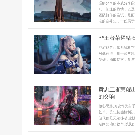
理解分享的本质分享段
间，倾注的热情，以及
团队协作的尝试，是面
缩的奋斗史，一份属于
**王者荣耀钻
**游戏货币体系解析
对战获得，用于购买部
英雄，抽取铭文，参与
黄忠王者荣耀出
的交响
核心思路,黄忠作为射
艺术。黄忠技能机制决
但代价是无法移动,这
期间的输出效率,以及如