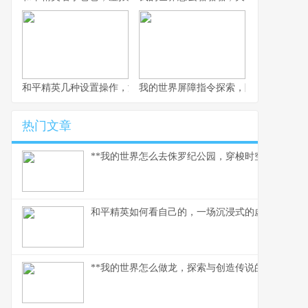
和平精英几种设置操作，游戏体验质的飞跃，副标题，资深玩家的
我的世界屏障指令探索，隐形墙壁的创
热门文章
**我的世界怎么去侏罗纪公园，穿梭时空的驯龙之旅
和平精英如何看自己的，一场沉浸式的虚拟自我对
**我的世界怎么做龙，探索与创造传说的征途**