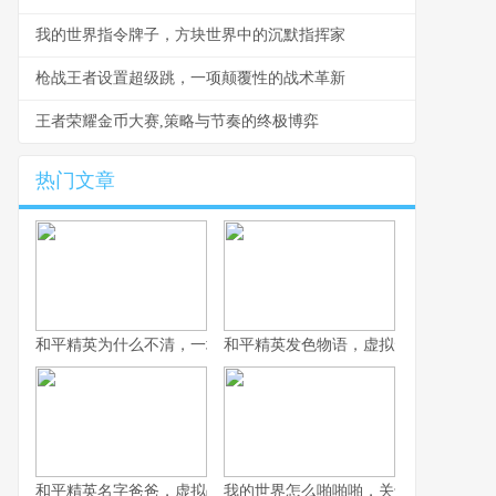
我的世界指令牌子，方块世界中的沉默指挥家
枪战王者设置超级跳，一项颠覆性的战术革新
王者荣耀金币大赛,策略与节奏的终极博弈
热门文章
和平精英为什么不清，一场战术生存的匠心平衡
和平精英发色物语，虚拟形象的情绪拼
和平精英名字爸爸，虚拟战场上的情感符号
我的世界怎么啪啪啪，关于游戏互动的