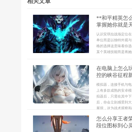
相关文章
**和平精英
掌握她你就是天
认识安琪拉战场定位在
单位而是以独特外观与
格的选择这意味着你选
某个英雄技能而是将她
在电脑上怎么
控的峡谷征程
模拟器，连接手机与电
上有多款成熟的安卓模
拟器后，只需在其中下
后，你会立刻感受到大
展现，这为战术观察和战
怎么分享王者
段位图标到心