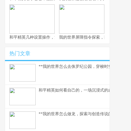
和平精英几种设置操作，游戏体验质的飞跃，副标题，资深玩家的
我的世界屏障指令探索，隐形墙壁的创
热门文章
**我的世界怎么去侏罗纪公园，穿梭时空的驯龙之旅
和平精英如何看自己的，一场沉浸式的虚拟自我对
**我的世界怎么做龙，探索与创造传说的征途**