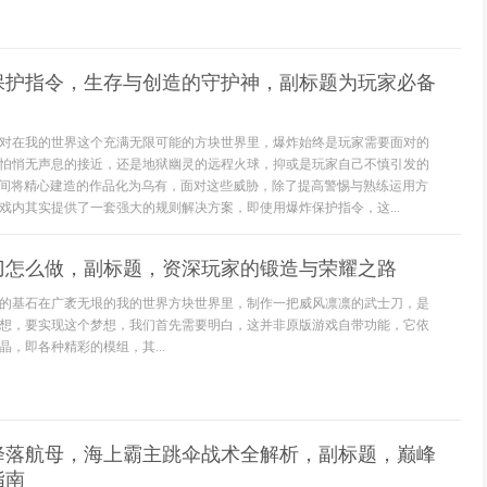
保护指令，生存与创造的守护神，副标题为玩家必备
对在我的世界这个充满无限可能的方块世界里，爆炸始终是玩家需要面对的
怕悄无声息的接近，还是地狱幽灵的远程火球，抑或是玩家自己不慎引发的
瞬间将精心建造的作品化为乌有，面对这些威胁，除了提高警惕与熟练运用方
戏内其实提供了一套强大的规则解决方案，即使用爆炸保护指令，这...
刀怎么做，副标题，资深玩家的锻造与荣耀之路
的基石在广袤无垠的我的世界方块世界里，制作一把威风凛凛的武士刀，是
想，要实现这个梦想，我们首先需要明白，这并非原版游戏自带功能，它依
，即各种精彩的模组，其...
降落航母，海上霸主跳伞战术全解析，副标题，巅峰
指南