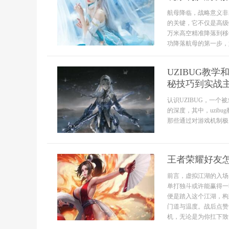
航母降临，战略意义非
的关键，它不仅是高级
万米高空精准降落到移
功降落航母的第一步，
UZIBUG教
秘技巧到实战
认识UZIBUG，一
的深度，其中，uzi
那些通过对游戏机制极..
王者荣耀好友怎
前言，虚拟江湖的入场
单打独斗或许能赢得一
便是踏入这个江湖，构
门道与温度。战后点赞
机，无论是为你扛下致命