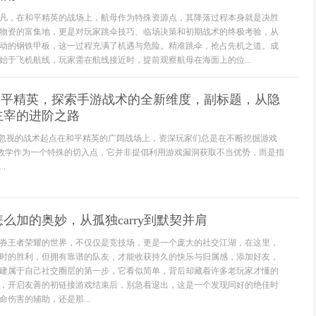
凡，在和平精英的战场上，航母作为特殊资源点，其降落过程本身就是决胜
物资的富集地，更是对玩家跳伞技巧、临场决策和初期战术的终极考验，从
动的钢铁甲板，这一过程充满了机遇与危险。精准跳伞，抢占先机之道。成
始于飞机航线，玩家需在航线接近时，提前观察航母在海面上的位...
学和平精英，探索手游战术的全新维度，副标题，从隐
主宰的进阶之路
个被忽视的战术起点在和平精英的广阔战场上，资深玩家们总是在不断挖掘游戏
bug教学作为一个特殊的切入点，它并非提倡利用游戏漏洞获取不当优势，而是指
.
么加的奥妙，从孤独carry到默契并肩
券王者荣耀的世界，不仅仅是竞技场，更是一个庞大的社交江湖，在这里，
时的胜利，但拥有靠谱的队友，才能收获持久的快乐与归属感，添加好友，
建属于自己社交圈层的第一步，它看似简单，背后却藏着许多老玩家才懂的
，开启友善的初链接游戏结束后，别急着退出，这是一个发现同好的绝佳时
伤害的辅助，还是那...