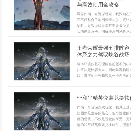
与高效使用全攻略
导言作为一名资深玩家，我深知在
它不仅整合了地图模组皮肤，更让
陷阱，导致游戏异常甚至设备受损
我的世界盒子。明确概念与风险意
一个由爱好者开发...
王者荣耀最强五排阵容
体系之力驾驭峡谷战场
版本环境的基石理解当前版本的核
往往决定比赛走向，因此阵容构建
取，真正的最强阵容是一个自洽的体
**和平精英套装兑换软
作为一名资深游戏玩家，我见证过
法固然是生存的核心，但个性化的
目的套装，不仅是视觉的享受，更
谓的和平精英套装兑换软件，便悄然