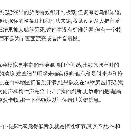
得把游戏里的所有特效都开到极致,但资深老鸟都知道,
要根据你的设备耳机和打法来定,我见过太多人把音质
低结果被人贴脸阴死,这件事没有标准答案,但有一个核
,而不是为了画面漂亮或者声音震撼。
系统会模拟更丰富的环境混响和空间感,比如风吹草叶的
的清脆,这些细节听起来确实很爽,但代价是脚步声和枪
,在雨林地图把音质开满,结果队友在隔壁房区打架,我
为雨声和树叶声完全干扰了我的判断,更致命的是,超高
突然卡顿,那一下停顿足以让你错过关键信息。
怎样,很多玩家觉得低音质就是牺牲细节,其实不然,在和