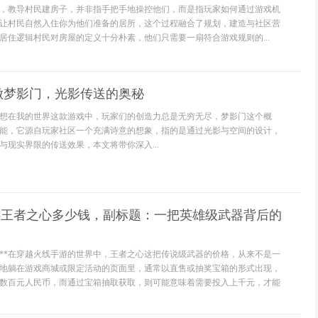
，教导村民建房子，并非指手把手地操控他们，而是指玩家如何通过游戏机
让村民自然入住你为他们准备的居所，这个过程融合了规划，建造与社区营
居住逻辑村民对房屋的定义十分朴素，他们只需要一扇符合游戏规则的...
做梦影门，光影传送的奥秘
想在我的世界这款游戏中，玩家们的创造力总是无穷无尽，梦影门这个概
能，它源自玩家社区一个充满诗意的想象，指的是通过光影与空间的设计，
与现实界限的传送效果，本文将带你深入...
手游王者之心多少钱，副标题：一把英雄级武器背后的
现**在穿越火线手游的世界中，王者之心这把传说级武器的价格，从来不是一
地躺在游戏商城或限定活动的页面里，通常以直售或抽奖宝箱的形式出现，
数百元人民币，而通过宝箱抽取获取，则可能意味着需要投入上千元，才能