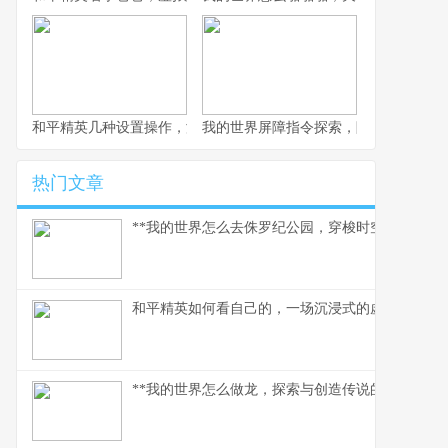
和平精英几种设置操作，游戏体验质的飞跃，副标题，资深玩家的
我的世界屏障指令探索，隐形墙壁的创
热门文章
**我的世界怎么去侏罗纪公园，穿梭时空的驯龙之旅
和平精英如何看自己的，一场沉浸式的虚拟自我对
**我的世界怎么做龙，探索与创造传说的征途**