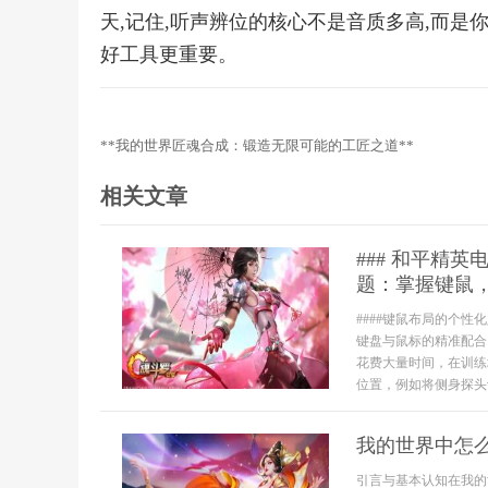
天,记住,听声辨位的核心不是音质多高,而是
好工具更重要。
**我的世界匠魂合成：锻造无限可能的工匠之道**
相关文章
### 和平精
题：掌握键鼠
####键鼠布局的个
键盘与鼠标的精准配合
花费大量时间，在训练
位置，例如将侧身探头
我的世界中怎
引言与基本认知在我的