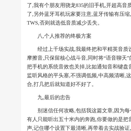
了,我有个朋友用骁龙835的旧手机,开超高音
了,另外蓝牙耳机玩家要注意,蓝牙传输有压缩
TWS,否则就选低音质减少丢失。
八,个人推荐的终极方案
经过上千场实战,我最终把和平精英音质设
摩擦音,只保留核心战斗音,同时将“语音聊天
把手机的系统音效也关掉,比如通知音和键盘音
监听风格的平头塞,不强调低频,中高频清晰,
合,打几把后就知道好不好了。
九,最后的忠告
别迷信任何攻略,包括我这篇文章,因为每
有人只能听出五十米内的奔跑,你要做的是把
声,记住哪个设置下最清晰,再带着去实战验证