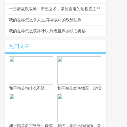
**王者嬴政攻略：帝王之术，掌控雷电的远程霸主**
我的世界怎么杀人,生存与战斗的残酷法则
我的世界怎么获得叶块,绿色世界的核心奥秘
热门文章
和平精英为什么不清，一场战术生存的匠心平衡
和平精英发色物语，虚拟形象的情绪拼
和平精英名字爸爸，虚拟战场上的情感符号
我的世界怎么啪啪啪，关于游戏互动的