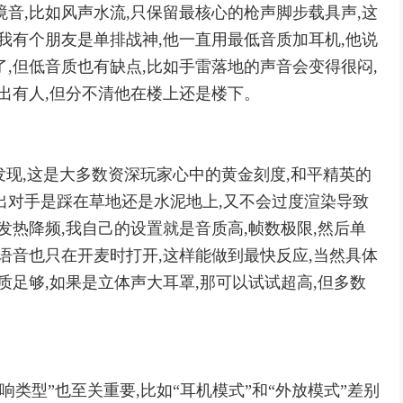
音,比如风声水流,只保留最核心的枪声脚步载具声,这
我有个朋友是单排战神,他一直用最低音质加耳机,他说
,但低音质也有缺点,比如手雷落地的声音会变得很闷,
得出有人,但分不清他在楼上还是楼下。
发现,这是大多数资深玩家心中的黄金刻度,和平精英的
出对手是踩在草地还是水泥地上,又不会过度渲染导致
发热降频,我自己的设置就是音质高,帧数极限,然后单
语音也只在开麦时打开,这样能做到最快反应,当然具体
质足够,如果是立体声大耳罩,那可以试试超高,但多数
响类型”也至关重要,比如“耳机模式”和“外放模式”差别