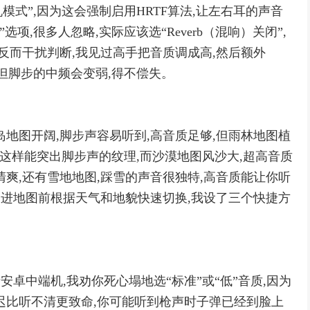
模式”,因为这会强制启用HRTF算法,让左右耳的声音
项,很多人忽略,实际应该选“Reverb（混响）关闭”,
反而干扰判断,我见过高手把音质调成高,然后额外
,但脚步的中频会变弱,得不偿失。
地图开阔,脚步声容易听到,高音质足够,但雨林地图植
”,这样能突出脚步声的纹理,而沙漠地图风沙大,超高音质
爽,还有雪地地图,踩雪的声音很独特,高音质能让你听
,进地图前根据天气和地貌快速切换,我设了三个快捷方
或者安卓中端机,我劝你死心塌地选“标准”或“低”音质,因为
迟比听不清更致命,你可能听到枪声时子弹已经到脸上