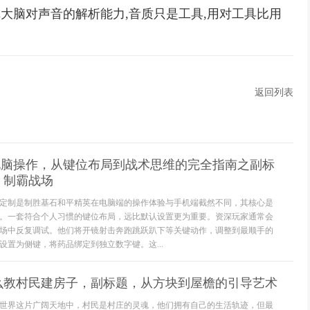
你大脑对声音的解析能力,音质只是工具,用对工具比用
返回列表
英电脑操作，从键位布局到战术思维的完全指南之副标
，制霸战场
性化定制是制胜基石和平精英在电脑端的操作体验与手机端截然不同，其核心是
。一套符合个人习惯的键位布局，远比默认设置更为重要。资深玩家通常会
场中反复调试。他们将开镜射击奔跑跳跃趴下等关键动作，调整到最顺手的
设置为侧键，将药品绑定到独立数字键。这...
么教村民建房子，副标题，从方块到屋檐的引导艺术
世界这片广阔天地中，村民是村庄的灵魂，他们拥有自己的生活轨迹，但最