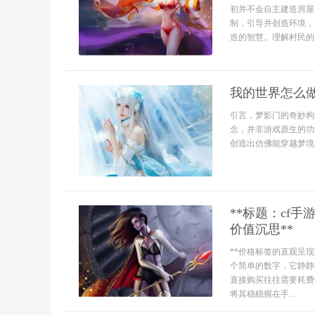
初并不会自主建造房屋
制，引导并创造环境，
造的智慧。理解村民的
我的世界怎么
引言，梦影门的奇妙构
念，并非游戏原生的功
创造出仿佛能穿越梦境
**标题：cf
价值沉思**
**价格标签的直观呈
个简单的数字，它静静
直接购买往往需要耗费
将其稳稳握在手...