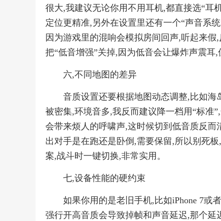
很大,我建议无论你用不用耳机,都直接选“耳机
定位更精准,另外在设置里还有一个“声音系统”选
因为游戏里的混响会模拟房间回声,听起来假,
把“低音增强”关掉,因为低音会让爆炸声震耳
六,不同地图的差异
音质设置还要根据地图动态调整,比如海岛
被密集,环境音多,我反而建议降一档用“标准
会带来烦人的呼啸声,这时候切到低音质反而清
出对手是在跑还是卧倒,需要保留,所以别死板
案,战斗时一键切换,非常实用。
七,设备性能的硬约束
如果你用的是老旧手机,比如iPhone 7
强行开高音质会导致掉帧和声音延迟,那个延