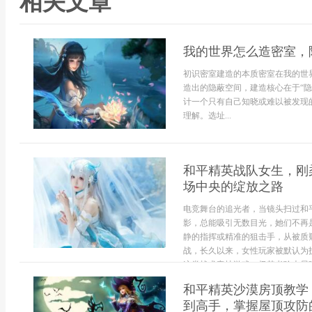
相关文章
我的世界怎么造密室，
初识密室建造的本质密室在我的世
造出的隐蔽空间，建造核心在于“隐
计一个只有自己知晓或难以被发现
理解。选址...
和平精英战队女生，刚
场中央的绽放之路
电竞舞台的追光者，当镜头扫过和
影，总能吸引无数目光，她们不再
静的指挥或精准的狙击手，从被质
战，长久以来，女性玩家被默认为
这类战术竞技游戏，极其考验大局观
和平精英沙漠房顶教学
到高手，掌握屋顶攻防