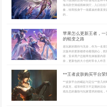
地下战场的认知与价值地宫是和平
海岛防空洞或雨林洞穴，入口往往
奏，转而投身于一场紧凑的垂直资
的...
苹果怎么更新王者，一
的蜕变之路
老玩家的期待与无奈，作为一名资
次版本的更新都牵动着我的心，然
绪，安卓用户总能率先体验新内容
奈，更新包的大小也时常令人咋舌，
**王者皮肤购买平台荣
**皮肤平台的崛起与定位**曾几
内直充，或等待官方不定期的活动
戏生态的蓬勃与玩家需求的细化，专