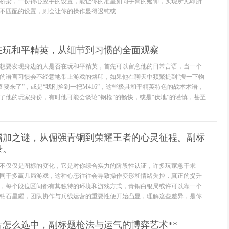
桥梁，一份得心应手的设置，能让你的准星如同手臂的延伸，实现所见即所
不匹配的设置，则会让你的操作显得迟钝或...
在玩和平精英，从细节到习惯的全面观察
想要发现身边的人是否在玩和平精英，首先可以留意他的日常言语，当一个
的语言习惯会不经意地带上游戏的烙印，如果他在聊天中频繁提到“搜一下物
毒圈要来了”，或是“我刚捡到一把M416”，这些极具和平精英特色的战术术语，
了他的玩家身份，有时他可能会谈论“钢枪”的畅快，或是“伏地”的谨慎，甚至
增加之谜，从倔强青铜到荣耀王者的心灵征程。副标
录。
不仅仅是图标的变化，它是对你综合实力的阶段性认证，许多玩家急于求
同于多赢几局游戏，这种心态往往会导致操作变形和情绪失控，真正的提升
，每个段位区间都有其独特的环境和游戏方式，青铜白银局或许可以靠一个
但到了钻石星耀，团队协作与兵线运营的重要性便开始凸显，理解这些差异，是你
片怎么选中，副标题枪法与运气的博弈艺术**