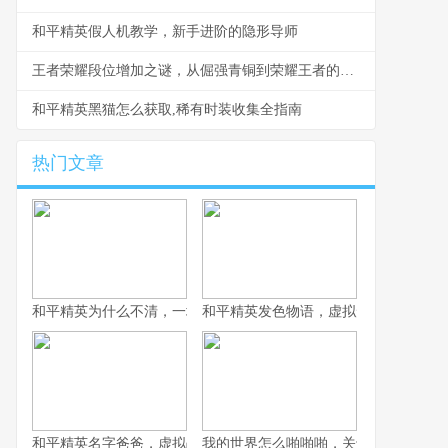
和平精英假人机教学，新手进阶的隐形导师
王者荣耀段位增加之谜，从倔强青铜到荣耀王者的心灵征程。副标题，峡谷成长录。
和平精英黑猫怎么获取,稀有时装收集全指南
热门文章
和平精英为什么不清，一场战术生存的匠心平衡
和平精英发色物语，虚拟形象的情绪拼
和平精英名字爸爸，虚拟战场上的情感符号
我的世界怎么啪啪啪，关于游戏互动的