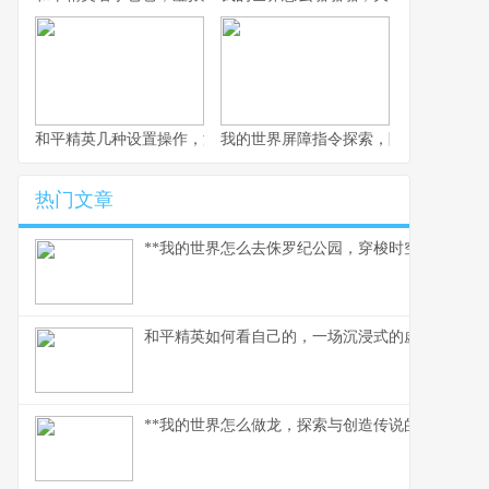
和平精英几种设置操作，游戏体验质的飞跃，副标题，资深玩家的
我的世界屏障指令探索，隐形墙壁的创
热门文章
**我的世界怎么去侏罗纪公园，穿梭时空的驯龙之旅
和平精英如何看自己的，一场沉浸式的虚拟自我对
**我的世界怎么做龙，探索与创造传说的征途**