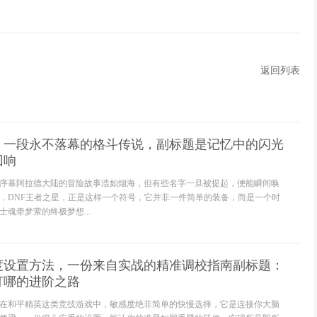
返回列表
星，一段永不落幕的格斗传说，副标题是记忆中的闪光
回响
序幕阿拉德大陆的冒险故事浩如烟海，但有些名字一旦被提起，便能瞬间唤
，DNF王者之星，正是这样一个符号，它并非一件简单的装备，而是一个时
魂牵梦萦的终极梦想...
度设置方法，一份来自实战的精准调校指南副标题：
打哪的进阶之路
在和平精英这类竞技游戏中，敏感度绝非简单的快慢选择，它是连接你大脑