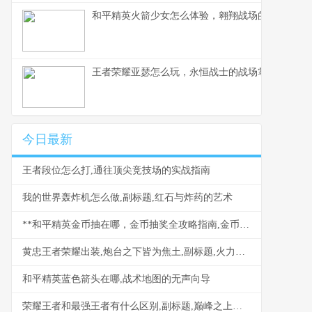
和平精英火箭少女怎么体验，翱翔战场的粉色梦境
王者荣耀亚瑟怎么玩，永恒战士的战场掌握之道
今日最新
王者段位怎么打,通往顶尖竞技场的实战指南
我的世界轰炸机怎么做,副标题,红石与炸药的艺术
**和平精英金币抽在哪，金币抽奖全攻略指南,金币抽奖秘籍**
黄忠王者荣耀出装,炮台之下皆为焦土,副标题,火力覆盖与生存艺术的交响
和平精英蓝色箭头在哪,战术地图的无声向导
荣耀王者和最强王者有什么区别,副标题,巅峰之上亦有云泥之别