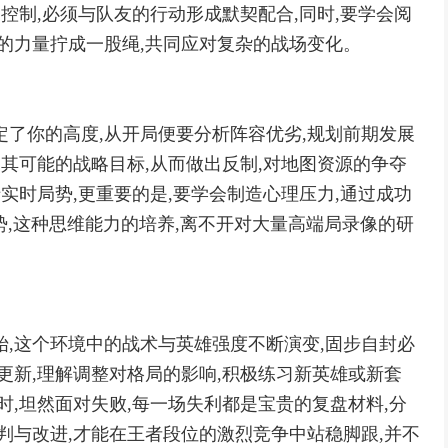
是控制,必须与队友的行动形成默契配合,同时,要学会阅
人的力量拧成一股绳,共同应对复杂的战场变化。
定了你的高度,从开局便要分析阵容优劣,规划前期发展
测其可能的战略目标,从而做出反制,对地图资源的争夺
于实时局势,更重要的是,要学会制造心理压力,通过成功
胜势,这种思维能力的培养,离不开对大量高端局录像的研
始,这个环境中的战术与英雄强度不断演变,固步自封必
更新,理解调整对格局的影响,积极练习新英雄或新套
时,坦然面对失败,每一场失利都是宝贵的复盘材料,分
判与改进,才能在王者段位的激烈竞争中站稳脚跟,并不