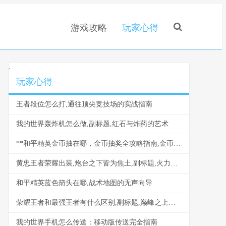
游戏攻略
玩家心得
.
玩家心得
王者段位怎么打,通往顶尖竞技场的实战指南
我的世界轰炸机怎么做,副标题,红石与炸药的艺术
**和平精英金币抽在哪，金币抽奖全攻略指南,金币抽奖秘籍**
黄忠王者荣耀出装,炮台之下皆为焦土,副标题,火力覆盖与生存艺术的交响
和平精英蓝色箭头在哪,战术地图的无声向导
荣耀王者和最强王者有什么区别,副标题,巅峰之上亦有云泥之别
我的世界手机怎么传送：移动版传送完全指南