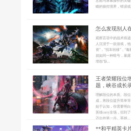
意图与屏幕操作的关键
瞄的操控境界，错误或
怎么发现别人
观察言语中的战术痕迹
人沉浸于一款游戏，他
资”，“找车转移”，“
就如同一种暗号，暴露
埋怨“队...
王者荣耀段位
题，峡谷成长
理解段位的本质。段位
成，将段位提升简单等
始于认知，你需要明白
英雄carry全场，
迈出的第一步。英雄...
**和平精英卡