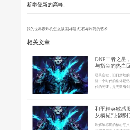
断攀登新的高峰。
我的世界轰炸机怎么做,副标题,红石与炸药的艺术
相关文章
DNF王者之
与指尖的热血
经典启程，旧日辉煌的
醒一个时代的集体记忆
代的见证，是无数鬼剑士
和平精英敏感
从模糊到指哪
理解敏感度的核心意义