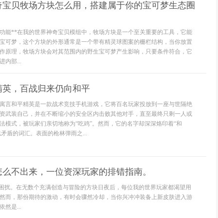
神奇宝贝牧场方块怎么用，搭建属于你的宝可梦生态圈
心功能**在我的世界神奇宝贝模组中，牧场方块是一个至关重要的工具，它能
宝可梦，这个方块的外形通常是一个带有精灵球图案的栅栏结构，当你放置
作原理，牧场方块会对其范围内的野生宝可梦产生影响，只要条件符合，它
内部...
精英，百战归来仍向和平
寓言和平精英是一款战术竞技手机游戏，它将百名玩家投放到一座与世隔绝
资武装自己，并在不断缩小的安全区内击败其他对手，直至最终只剩一人或
法模式，被玩家们亲切地称为“吃鸡”。然而，它的名字却深深烙印着“和
似矛盾的词汇。表面的枪林弹雨之...
怎么不出来，一位资深玩家的排错指南。
遍困扰。在无数个充满创造与冒险的方块日夜后，每位我的世界玩家都渴望用
然而，那份期待的激动，有时会骤然冷却，当你兴冲冲装备上新皮肤进入游
然是...