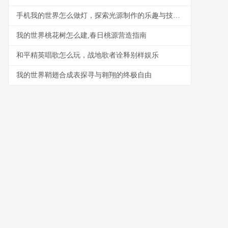
手机我的世界怎么做灯，探索光源制作的乐趣与技巧,副标题,从火把到红石灯的照明艺术
我的世界桃花树怎么建,春日桃源营造指南
和平精英唱歌怎么玩，战地歌者诠释别样娱乐
我的世界鞘翅合成表探寻与翱翔的终极自由