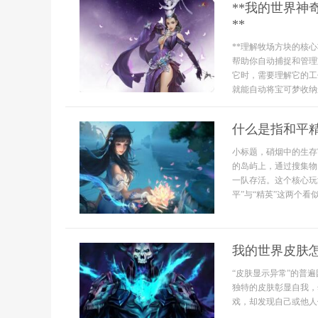
**我的世界
**
**理解牧场方块的核
帮助你自动捕捉和管理
它时，需要理解它的工
就能自动将宝可梦收纳进
什么是指和平
小标题，硝烟中的生存
的岛屿上，通过搜集物
一队存活。这个核心玩
平”与“精英”这两个看
我的世界皮肤
“皮肤显示异常”的普
独特的皮肤彰显自我，
戏，却发现自己或他人依