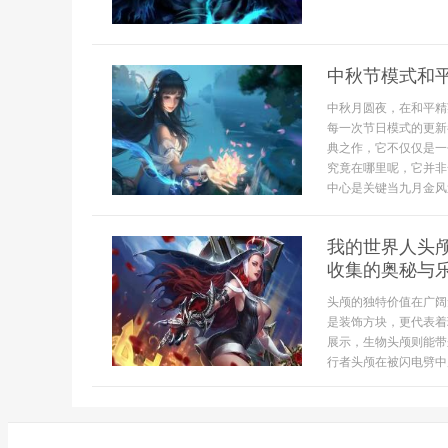
中秋节模式和
中秋月圆夜，在和平精
每一次节日模式的更新
典之作，它不仅仅是一
究竟在哪里呢，它并非
中心是关键当九月金风送
我的世界人头
收集的奥秘与
头颅的独特价值在广阔
是装饰方块，更代表着
展示，生物头颅则能带
行者头颅在被闪电劈中