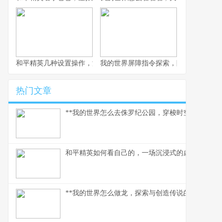
和平精英几种设置操作，游戏体验质的飞跃，副标题，资深玩家的
我的世界屏障指令探索，隐形墙壁的创
热门文章
**我的世界怎么去侏罗纪公园，穿梭时空的驯龙之旅
和平精英如何看自己的，一场沉浸式的虚拟自我对
**我的世界怎么做龙，探索与创造传说的征途**