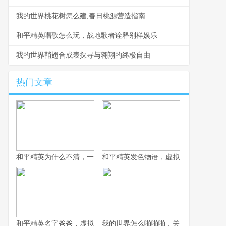
我的世界桃花树怎么建,春日桃源营造指南
和平精英唱歌怎么玩，战地歌者诠释别样娱乐
我的世界鞘翅合成表探寻与翱翔的终极自由
热门文章
和平精英为什么不清，一场战术生存的匠心平衡
和平精英发色物语，虚拟形象的情绪拼
和平精英名字爸爸，虚拟战场上的情感符号
我的世界怎么啪啪啪，关于游戏互动的