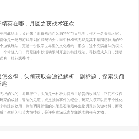
平精英在哪，月圆之夜战术狂欢
英的战场上，又迎来了那份熟悉而又独特的节日氛围，作为一名资深玩家，
都像是一场与游戏策划的默契约会，而中秋模式无疑是其中氛围感拉满的经
个游戏玩法，更是一份数字世界里的文化邀约，那么，这个充满趣味的模式
一个常驻入口，而是随中秋活动限时开启的特殊玩法。寻找模式入口，活动
爽，桂花飘香时...
颅怎么得，头颅获取全途径解析，副标题，探索头颅
乐趣
无垠的我的世界世界中，头颅是一种极为特殊且珍贵的收藏品，它们不仅仅
玩家的成就，冒险的见证，或是独特事件的纪念，玩家头颅可以用于个性化
来特殊的效用，例如凋灵骷髅的头颅是召唤最终生物凋灵的关键材料，而爬
后产生的闪电苦力怕掉落，是许多资深玩家梦寐以求的稀有之物，...