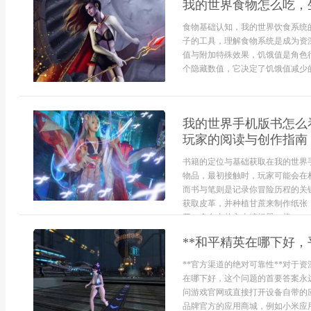
我的世界食物怎么吃，
食物基础认知，我的世界饮食系统
子的工具，理解食物系统是成为资
值与附加特殊效果，饥饿值是角色
个隐藏数值，它决定了饥饿值减少的
我的世界手机版书怎么
玩家的阅读与创作指南
书籍的定位与基础获取在我的世界
物品，最初接触时，玩家可能会在
而书与笔则是记录你冒险历程的关
获取皮革，并种植甘蔗来制作纸张
开一个自由的文本编辑器，将...
**和平精英在哪下好，
**官方渠道的绝对可靠性**对于
在哪下好，这个问题的首要答案永
问游戏官网或直接打开设备自带的应
品牌官方的应用商城，例如小米应