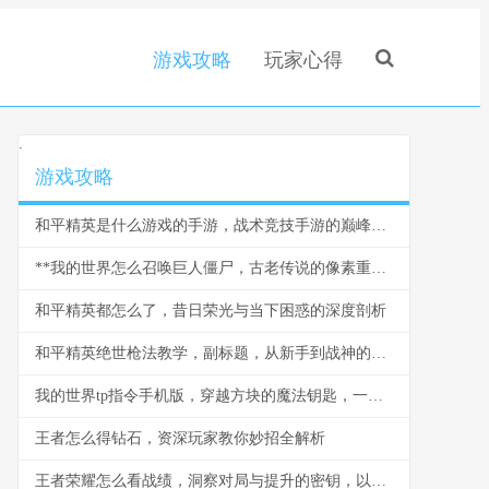
游戏攻略
玩家心得
.
游戏攻略
和平精英是什么游戏的手游，战术竞技手游的巅峰之作
**我的世界怎么召唤巨人僵尸，古老传说的像素重现**
和平精英都怎么了，昔日荣光与当下困惑的深度剖析
和平精英绝世枪法教学，副标题，从新手到战神的精准之道
我的世界tp指令手机版，穿越方块的魔法钥匙，一段关于空间与创造的奇幻之旅
王者怎么得钻石，资深玩家教你妙招全解析
王者荣耀怎么看战绩，洞察对局与提升的密钥，以数据为镜照见成长之路