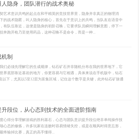
叫人隐身，团队潜行的战术奥秘
契艺术意识共鸣的起点在和平精英的竞技世界里，隐身并非真正的物理消
下的战术隐匿，叫人隐身的核心，首先在于意识上的共鸣，当队友在语音中
，有队伍靠近，这便是隐身的初阶召唤，它要求队员瞬间理解意图，停下一
括奔跑开枪乃至使用药品，这种召唤不是命令，而是一种...
成机制
我们必须先理解它的生成规律，钻石矿石并非随机分布在我的世界地下，它
世界底部靠近基岩的地方，你更容易与它相遇，具体来说在手机版中，钻石
层及以下，尤其以5至12层为富集区域，记住这个数字是关键，此外钻石矿脉通
提升段位，从心态到技术的全面进阶指南
度心得分享理解游戏的胜利基石，心态与团队意识提升段位绝非单纯操作技
场心态的修炼，许多玩家在连败时容易情绪失控，或是在顺风时得意忘形，
终输掉比赛，真正的高手懂得...