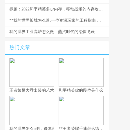
标题：2022和平精英多少内存，移动战场的内存攻防战
**我的世界长城怎么造,一位资深玩家的工程指南 副标题,从规划到竣工的完整心得**
我的世界工业高炉怎么做，蒸汽时代的冶炼飞跃
热门文章
王者荣耀大乔出装的艺术，辅助之核的战术抉择
和平精英你的段位是什么：一段段位承
我的世界怎么p图，像素艺术与创意的交响
**王者荣耀手速怎么练，从入门到精通的