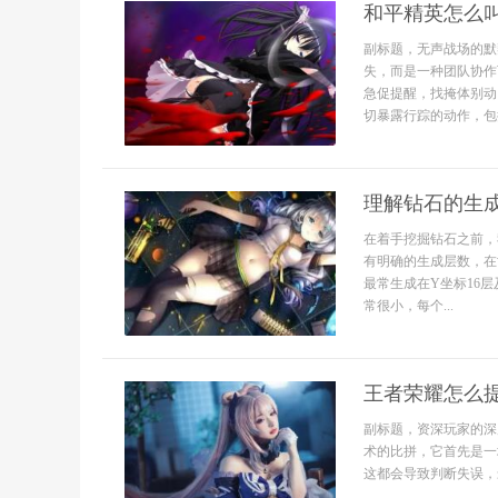
和平精英怎么
副标题，无声战场的默
失，而是一种团队协作
急促提醒，找掩体别动
切暴露行踪的动作，包
理解钻石的生
在着手挖掘钻石之前，
有明确的生成层数，在
最常生成在Y坐标16
常很小，每个...
王者荣耀怎么
副标题，资深玩家的深
术的比拼，它首先是一
这都会导致判断失误，最