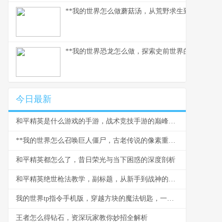
**我的世界怎么做蘑菇汤，从荒野求生到精致烹饪的
**我的世界恐龙怎么做，探索史前世界的模组之旅*
今日最新
和平精英是什么游戏的手游，战术竞技手游的巅峰之作
**我的世界怎么召唤巨人僵尸，古老传说的像素重现**
和平精英都怎么了，昔日荣光与当下困惑的深度剖析
和平精英绝世枪法教学，副标题，从新手到战神的精准之道
我的世界tp指令手机版，穿越方块的魔法钥匙，一段关于空间与创造的奇幻之旅
王者怎么得钻石，资深玩家教你妙招全解析