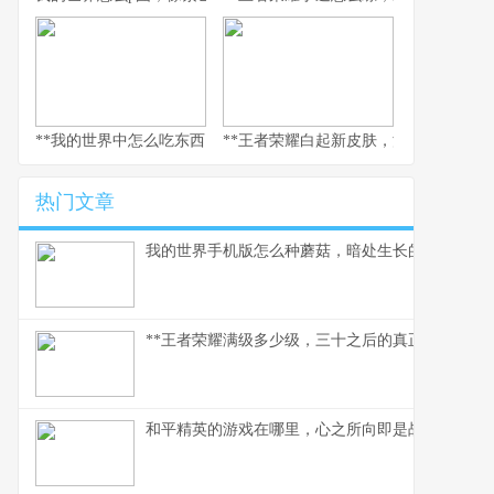
**我的世界中怎么吃东西，生存与美味的核心法则，副标题，像素世
**王者荣耀白起新皮肤，深渊咆哮的视
热门文章
我的世界手机版怎么种蘑菇，暗处生长的美味与财
**王者荣耀满级多少级，三十之后的真正征途**
和平精英的游戏在哪里，心之所向即是战场，副标