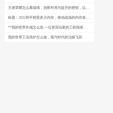
王者荣耀怎么看战绩，洞察对局与提升的密钥，以数据为镜照见成长之路
标题：2022和平精英多少内存，移动战场的内存攻防战
**我的世界长城怎么造,一位资深玩家的工程指南 副标题,从规划到竣工的完整心得**
我的世界工业高炉怎么做，蒸汽时代的冶炼飞跃