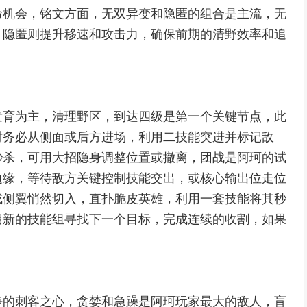
命机会，铭文方面，无双异变和隐匿的组合是主流，无
，隐匿则提升移速和攻击力，确保前期的清野效率和追
发育为主，清理野区，到达四级是第一个关键节点，此
时务必从侧面或后方进场，利用二技能突进并标记敌
秒杀，可用大招隐身调整位置或撤离，团战是阿珂的试
边缘，等待敌方关键控制技能交出，或核心输出位走位
或侧翼悄然切入，直扑脆皮英雄，利用一套技能将其秒
用新的技能组寻找下一个目标，完成连续的收割，如果
静的刺客之心，贪婪和急躁是阿珂玩家最大的敌人，盲