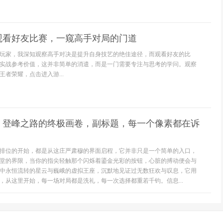
观看好友比赛，一窥高手对局的门道
玩家，我深知观察高手对决是提升自身技艺的绝佳途径，而观看好友的比
实战参考价值，这并非简单的消遣，而是一门需要专注与思考的学问。观察
者荣耀，点击进入游...
，登峰之路的终极画卷，副标题，每一个像素都在诉
排位的开始，都是从这庄严肃穆的界面启程，它并非只是一个简单的入口，
堂的界限，当你的指尖轻触那个闪烁着鎏金光彩的按钮，心脏的搏动便会与
中永恒流转的星云与巍峨的虚拟王座，沉默地见证过无数狂欢与叹息，它用
，从这里开始，每一场对局都是洗礼，每一次选择都重若千钧。信息...