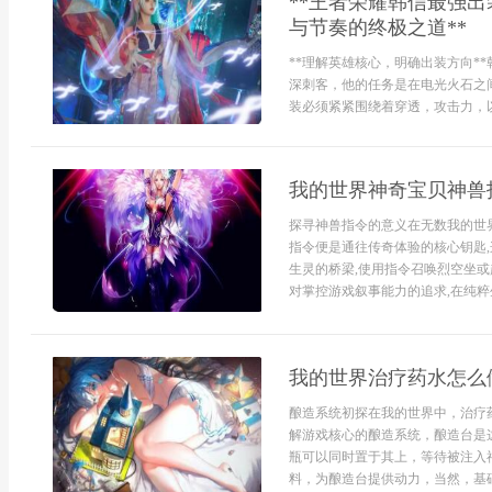
**王者荣耀韩信最强
与节奏的终极之道**
**理解英雄核心，明确出装方向*
深刺客，他的任务是在电光火石之
装必须紧紧围绕着穿透，攻击力，以及
我的世界神奇宝贝神兽
探寻神兽指令的意义在无数我的世
指令便是通往传奇体验的核心钥匙
生灵的桥梁,使用指令召唤烈空坐或
对掌控游戏叙事能力的追求,在纯粹生
我的世界治疗药水怎么
酿造系统初探在我的世界中，治疗
解游戏核心的酿造系统，酿造台是
瓶可以同时置于其上，等待被注入
料，为酿造台提供动力，当然，基