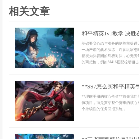
相关文章
和平精英1v1教学 决
基础要义心态与准备的制胜前提进
一场严肃的战术演练，许多玩家忽
都视为决赛圈的终极对决，心无旁
的两把枪，例如M416搭配栓动狙击，
**SS7怎么买和平精
**理解手册的核心价值**首先我
值项目，而是贯穿整个赛季的核心
个持续性的任务回报系统，...