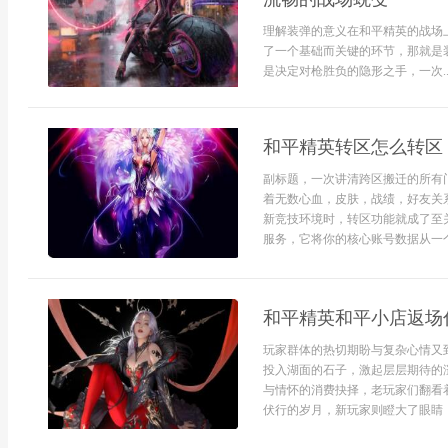
理解装弹的意义在和平精英的战场
了一个基础而关键的环节，那就是
是决定对枪胜负的隐形之手，一次..
和平精英转区怎么转区
副标题，一次讲清跨区搬迁的所有
着无数心血，皮肤，战绩，好友关
新竞技环境时，转区功能就成了至
服务，它将你的核心账号数据从一个
和平精英和平小店返场
玩家群体的热切期盼与复杂心情又
投入湖面的石子，激起层层期待的
与情怀的消费抉择，老玩家们翻看
伏行的岁月，新玩家则瞪大了眼睛，