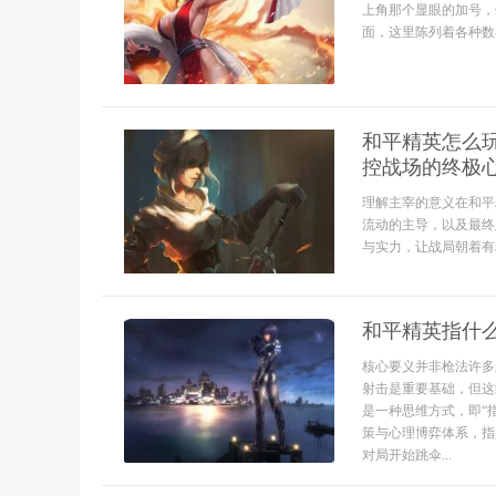
上角那个显眼的加号，
面，这里陈列着各种数
和平精英怎么
控战场的终极
理解主宰的意义在和平
流动的主导，以及最终
与实力，让战局朝着有
和平精英指什
核心要义并非枪法许多
射击是重要基础，但这
是一种思维方式，即“
策与心理博弈体系，指
对局开始跳伞...