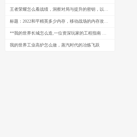
王者荣耀怎么看战绩，洞察对局与提升的密钥，以数据为镜照见成长之路
标题：2022和平精英多少内存，移动战场的内存攻防战
**我的世界长城怎么造,一位资深玩家的工程指南 副标题,从规划到竣工的完整心得**
我的世界工业高炉怎么做，蒸汽时代的冶炼飞跃