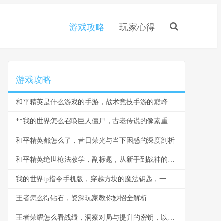
游戏攻略
玩家心得
.
游戏攻略
和平精英是什么游戏的手游，战术竞技手游的巅峰之作
**我的世界怎么召唤巨人僵尸，古老传说的像素重现**
和平精英都怎么了，昔日荣光与当下困惑的深度剖析
和平精英绝世枪法教学，副标题，从新手到战神的精准之道
我的世界tp指令手机版，穿越方块的魔法钥匙，一段关于空间与创造的奇幻之旅
王者怎么得钻石，资深玩家教你妙招全解析
王者荣耀怎么看战绩，洞察对局与提升的密钥，以数据为镜照见成长之路