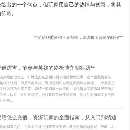
统给出的一个句点，但玩家用自己的热情与智慧，将其
的传奇。
**英雄联盟最强王者截图，璀璨瞬间背后的征程**
野谁厉害，节奏与英雄的终极博弈副标题**
者荣耀的战场上，打野位无疑是团队的节拍器和胜负手，这个位置厉害与
英雄的强弱，而是节奏掌控、资源规划和全局意识的综合体现，一个真正厉
手野区变为自家后院，能精准预判每一步行动，将优势如同滚雪球般不断扩
胜利，因此，讨论谁厉害，必须超越英雄技能本身，深入到对游戏本质的理
析每...
荣耀怎么充值，资深玩家的全面指南，从入门到精通
耀的财富之门。在苹果手机上打开王者荣耀，映入眼帘的是游戏主界面，右