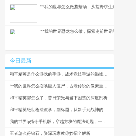
**我的世界怎么做蘑菇汤，从荒野求生到精致烹饪的
**我的世界恐龙怎么做，探索史前世界的模组之旅*
今日最新
和平精英是什么游戏的手游，战术竞技手游的巅峰之作
**我的世界怎么召唤巨人僵尸，古老传说的像素重现**
和平精英都怎么了，昔日荣光与当下困惑的深度剖析
和平精英绝世枪法教学，副标题，从新手到战神的精准之道
我的世界tp指令手机版，穿越方块的魔法钥匙，一段关于空间与创造的奇幻之旅
王者怎么得钻石，资深玩家教你妙招全解析