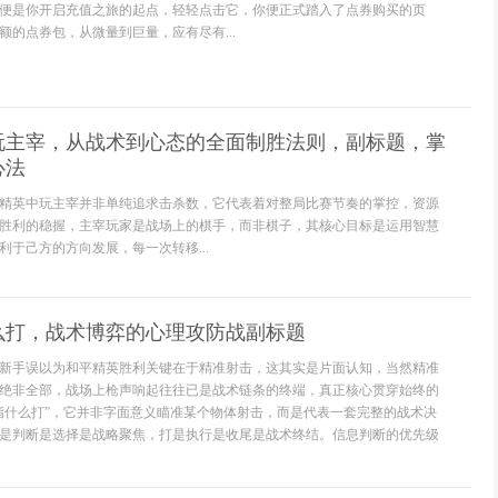
便是你开启充值之旅的起点，轻轻点击它，你便正式踏入了点券购买的页
额的点券包，从微量到巨量，应有尽有...
玩主宰，从战术到心态的全面制胜法则，副标题，掌
心法
精英中玩主宰并非单纯追求击杀数，它代表着对整局比赛节奏的掌控，资源
胜利的稳握，主宰玩家是战场上的棋手，而非棋子，其核心目标是运用智慧
利于己方的方向发展，每一次转移...
么打，战术博弈的心理攻防战副标题
新手误以为和平精英胜利关键在于精准射击，这其实是片面认知，当然精准
绝非全部，战场上枪声响起往往已是战术链条的终端，真正核心贯穿始终的
指什么打”，它并非字面意义瞄准某个物体射击，而是代表一套完整的战术决
是判断是选择是战略聚焦，打是执行是收尾是战术终结。信息判断的优先级