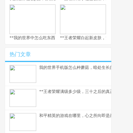
**我的世界中怎么吃东西，生存与美味的核心法则，副标题，像素世
**王者荣耀白起新皮肤，深渊咆哮的视
热门文章
我的世界手机版怎么种蘑菇，暗处生长的美味与财
**王者荣耀满级多少级，三十之后的真正征途**
和平精英的游戏在哪里，心之所向即是战场，副标