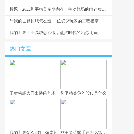
标题：2022和平精英多少内存，移动战场的内存攻防战
**我的世界长城怎么造,一位资深玩家的工程指南 副标题,从规划到竣工的完整心得**
我的世界工业高炉怎么做，蒸汽时代的冶炼飞跃
热门文章
王者荣耀大乔出装的艺术，辅助之核的战术抉择
和平精英你的段位是什么：一段段位承
我的世界怎么p图，像素艺术与创意的交响
**王者荣耀手速怎么练，从入门到精通的