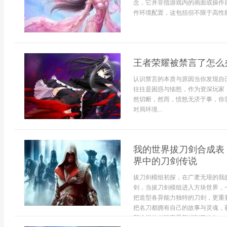
念，它并非指游戏内的画面或操作
件环境配置，这包括但不限于高性能
王者荣耀被禁言了怎么
认识禁言的本质与原因当你发现自
往往是困惑与恼怒，作为资深玩家
然切断，然而，愤怒无济于事，你
对局环境...
我的世界拔刀剑合成表
界中的刀剑传说
拔刀剑模组初探，在广袤无垠的我
剑，当拔刀剑模组进入方块世界，
把造型各异能力独特的刀剑，更重
把名刀都拥有自己的故事与灵魂，
我这样的老玩家重新找到了当年...