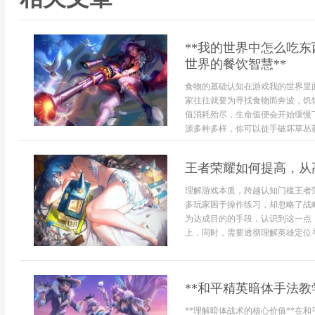
**我的世界中怎么吃
世界的餐饮智慧**
食物的基础认知在游戏我的世界里
家往往就要为寻找食物而奔波，饥
值消耗殆尽，生命值便会开始缓慢
源多种多样，你可以徒手破坏草丛获
王者荣耀如何提高，从
理解游戏本质，跨越认知门槛王者
多玩家困于操作练习，却忽略了战
为达成目的的手段，认识到这一点
上，同时，需要透彻理解英雄定位与阵
**和平精英暗体手法教
**理解暗体战术的核心价值**在