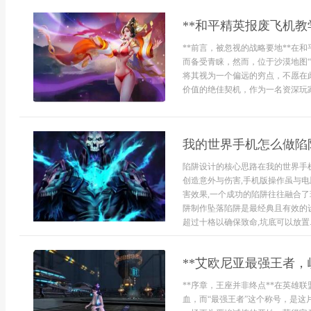
**和平精英报废飞机教
**前言，被忽视的战略要地**在
而备受青睐，然而，位于沙漠地图
将其视为一个偏远的穷点，不愿在
价值的绝佳契机，作为一名资深玩家，
我的世界手机怎么做陷
陷阱设计的核心思路在我的世界手
创造意外与伤害,手机版操作虽与电
害效果,一个成功的陷阱往往融合
阱制作坠落陷阱是最经典且有效的设
超过十格以确保致命,坑底可以放置..
**艾欧尼亚最强王者，
**序章，王座并非终点**在英雄
血，而“最强王者”这个称号，是