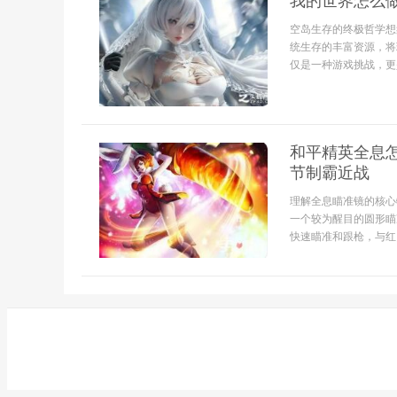
我的世界怎么
空岛生存的终极哲学想
统生存的丰富资源，将
仅是一种游戏挑战，更
和平精英全息
节制霸近战
理解全息瞄准镜的核心
一个较为醒目的圆形瞄
快速瞄准和跟枪，与红