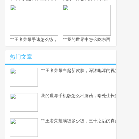
**王者荣耀手速怎么练，从入门到精通的指尖修行,副标题,实战拆解
**我的世界中怎么吃东西，生存与美味
热门文章
**王者荣耀白起新皮肤，深渊咆哮的视觉与战术革
我的世界手机版怎么种蘑菇，暗处生长的美味与财
**王者荣耀满级多少级，三十之后的真正征途**