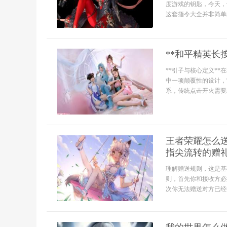
度游戏的钥匙，今天，
这套指令大全并非简单
**和平精英长
**引子与核心定义*
中一项颠覆性的设计，
系，传统点击开火需要
王者荣耀怎么
指尖流转的赠
理解赠送规则，这是基
则，首先你和接收方必
次你无法赠送对方已经