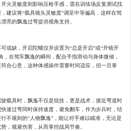
，开火灵敏度则影响压枪手感，需在训练场反复测试找
，建议将“载具镜头灵敏度”调至中等偏高，这样在驾
出漂亮的飘逸过弯提供视角支持。
可或缺，开启陀螺仪并设置为“总是开启”或“开镜开
角，在驾车飘逸的瞬间，配合手指滑动与身体微倾，
更符合心意，这种体感操作需要时间适应，但一旦掌
驾驶载具时，飘逸不仅是炫技，更是战术，接近弯道时
现快速过弯同时保持速度，避免翻车，作为步兵时，结
行不规则的“人物飘逸”，能让对手难以瞄准，无论是
优势，规避伤害，从而掌控战局节奏。