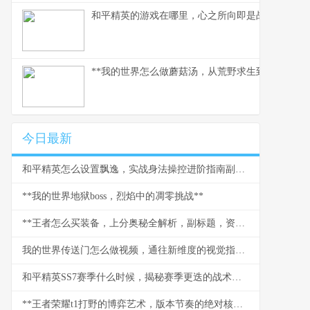
和平精英的游戏在哪里，心之所向即是战场，副标
**我的世界怎么做蘑菇汤，从荒野求生到精致烹饪的
今日最新
和平精英怎么设置飘逸，实战身法操控进阶指南副标题
**我的世界地狱boss，烈焰中的凋零挑战**
**王者怎么买装备，上分奥秘全解析，副标题，资深玩家的装备进阶指南**
我的世界传送门怎么做视频，通往新维度的视觉指南，副标题，资深玩家的深度拍摄解析
和平精英SS7赛季什么时候，揭秘赛季更迭的战术启示
**王者荣耀t1打野的博弈艺术，版本节奏的绝对核心**