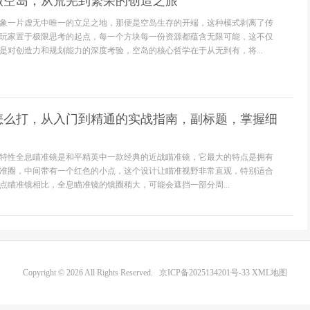
做空岛，从荒芜到繁荣的创造之旅
象一片虚无中唯一的立足之地，那便是空岛生存的开端，这种模式剥离了传
玩家置于极限思考的起点，每一个方块每一份资源都蕴含无限可能，这不仅
是对创造力和规划能力的深度考验，空岛的核心哲学在于从无到有，将...
怎么打，从入门到精通的实战指南，副标题，掌握细
特性全息瞄准镜是和平精英中一款经典的近战瞄准镜，它最大的特点是拥有
准圈，中间带有一个红色的小点，这个设计让瞄准视野非常直观，特别适合
点瞄准镜相比，全息瞄准镜的镜圈稍大，可能会遮挡一部分周...
Copyright © 2026 All Rights Reserved.
京ICP备2025134201号-33
XML地图