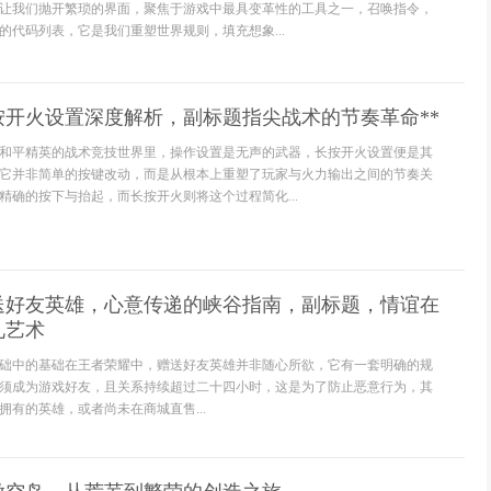
让我们抛开繁琐的界面，聚焦于游戏中最具变革性的工具之一，召唤指令，
的代码列表，它是我们重塑世界规则，填充想象...
按开火设置深度解析，副标题指尖战术的节奏革命**
*在和平精英的战术竞技世界里，操作设置是无声的武器，长按开火设置便是其
它并非简单的按键改动，而是从根本上重塑了玩家与火力输出之间的节奏关
精确的按下与抬起，而长按开火则将这个过程简化...
送好友英雄，心意传递的峡谷指南，副标题，情谊在
礼艺术
础中的基础在王者荣耀中，赠送好友英雄并非随心所欲，它有一套明确的规
须成为游戏好友，且关系持续超过二十四小时，这是为了防止恶意行为，其
拥有的英雄，或者尚未在商城直售...