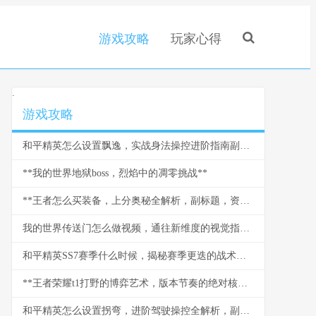
游戏攻略
玩家心得
.
游戏攻略
和平精英怎么设置飘逸，实战身法操控进阶指南副标题
**我的世界地狱boss，烈焰中的凋零挑战**
**王者怎么买装备，上分奥秘全解析，副标题，资深玩家的装备进阶指南**
我的世界传送门怎么做视频，通往新维度的视觉指南，副标题，资深玩家的深度拍摄解析
和平精英SS7赛季什么时候，揭秘赛季更迭的战术启示
**王者荣耀t1打野的博弈艺术，版本节奏的绝对核心**
和平精英怎么设置拐弯，进阶驾驶操控全解析，副标题，从基础到精通的转向艺术