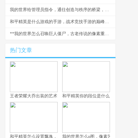
我的世界给管理员指令，通往创造与秩序的桥梁，资深玩家的管理艺术
和平精英是什么游戏的手游，战术竞技手游的巅峰之作
**我的世界怎么召唤巨人僵尸，古老传说的像素重现**
热门文章
王者荣耀大乔出装的艺术，辅助之核的战术抉择
和平精英你的段位是什么：一段段位承
和平精英怎么设置飘逸，实战身法操控进阶指南副标题
我的世界怎么p图，像素艺术与创意的交