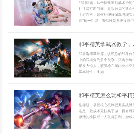
**副标题：从干扰规避到战术协同
往往是打断节奏、导致败局的致命
手游而言，如何处理好游戏与现实
置”这一功能，看似只是系统设置中
和平精英拿武器教学，
武器选择基础篇，认识你的战斗伙
中的武器分为多个类别，突击步枪
爆发力惊人，霰弹枪在屋内狭小空
基本特性，比如...
和平精英怎么玩和平精
副标题，掌握核心机制提升实战胜
这是一款战术竞技类手游，百名玩
存活的小队或个人取得胜利，游戏地