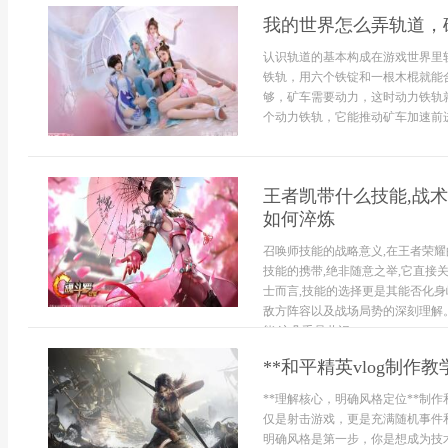
我的世界怎么弄轨道，
认识轨道的基本构成在游戏世界里
铁轨，用六个铁锭和一根木棍就能
够，矿车需要动力，这时动力铁轨
个动力铁轨，它能推动矿车加速前进
王者凯带什么技能,战术
如何淬炼
召唤师技能的战略意义,在王者荣耀
技能的携带,绝非随意之举,它直接
士而言,技能的选择更是其能否化身
敌方阵容以及战场局势的深刻理解
能,这几乎是共识,...
**和平精英vlog制作
**理解核心，明确风格定位**制
仅是射击游戏，更是充满随机事件和
明确风格是第一步，你是想成为技