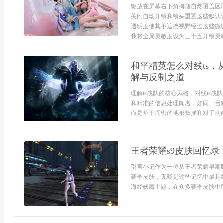
键放在屏幕右下角拇指自然覆盖区
关闭自动开镜和镜头重置这些默认
透明度使其不遮挡视野经过这些微
我将全局灵敏度设为三十五开镜灵敏
和平精英怎么对线ts
解与反制之道
理解ts战队的核心风格，对线ts
和精准的信息处理闻名，如同一台
而是基于周密的地形扫描和对手动向
王者荣耀s9皮肤回忆
引言小记作为一位从王者荣耀早期
赛季皮肤，无疑是这些记忆中最具
海经妖魔主题，在众多赛季皮肤中留