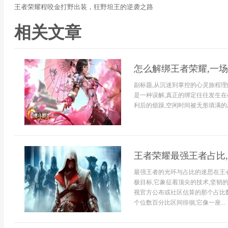
王者荣耀程咬金打野出装，狂野坦王的逆袭之路
相关文章
怎么解绑王者荣耀,一
副标题,从沉迷到掌控的心灵旅程理
是一种误解,真正的绑定往往发生在
利后的烦躁,空闲时间被无形填满的感
王者荣耀最强王者占比
最强王者的光环与占比的迷思在王
极目标,它象征着顶尖的技术,坚韧的
视官方公布或社区估算的那个占比数
个位数百分比区间徘徊,它像一座...