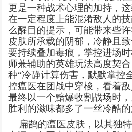
更是一种战术心理的加持，这
在一定程度上能混淆敌人的技
么醒目的提示，可能带来些许
皮肤所承载的阴郁，冷静且致
要持续叠加毒痕，掌控进场时
师兼辅助的英雄玩法高度契合
种“冷静计算伤害，默默掌控
控瘟医在团战中穿梭，看着敌
最终以一个黯爆收割战场时，
胜利的滋味都多了一丝冷酷的
扁鹊的瘟医皮肤，以其独特