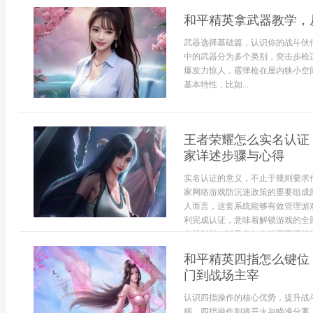
和平精英拿武器教学，
武器选择基础篇，认识你的战斗伙
中的武器分为多个类别，突击步枪
爆发力惊人，霰弹枪在屋内狭小空
基本特性，比如...
王者荣耀怎么实名认证
家详述步骤与心得
实名认证的意义，不止于规则要求
家网络游戏防沉迷政策的重要组成
人而言，这套系统能够有效管理游
利完成认证，意味着解锁游戏的全
在线时长，以及参与各种赛事活动的
和平精英四指怎么键位
门到战场主宰
认识四指操作的核心优势，提升战
顿，四指操作则将开火与瞄准分离