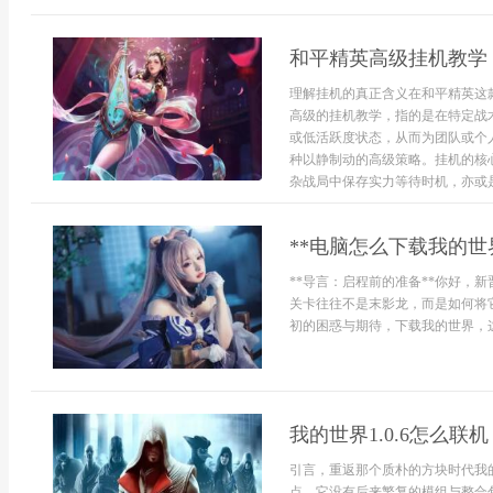
和平精英高级挂机教学
理解挂机的真正含义在和平精英这
高级的挂机教学，指的是在特定战
或低活跃度状态，从而为团队或个
种以静制动的高级策略。挂机的核
杂战局中保存实力等待时机，亦或是
**电脑怎么下载我的世
**导言：启程前的准备**你好，
关卡往往不是末影龙，而是如何将
初的困惑与期待，下载我的世界，这
我的世界1.0.6怎么
引言，重返那个质朴的方块时代我的
点，它没有后来繁复的模组与整合