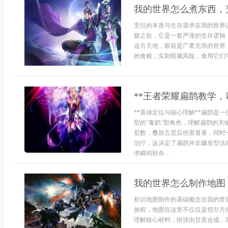
我的世界怎么煮东西，
烹饪的本质与生存需求在我的世界
腹之欲，它是一套严谨的生存逻辑
这片天地，眼前是广袤无垠的世界
的食粮，实则暗藏风险，食用它们可能
**王者荣耀扁鹊教学，
**英雄定位与核心理解**扁鹊是
型的“毒奶”型角色，理解扁鹊的关
层数，叠加五层后伤害显著，同时
治疗，这决定了扁鹊并非爆发型法
求瞬间秒杀...
我的世界怎么制作地图
初识地图制作的基础概念在我的世
旅程，地图在这里不仅仅是指引方
理解核心材料，纸张由甘蔗合成，而