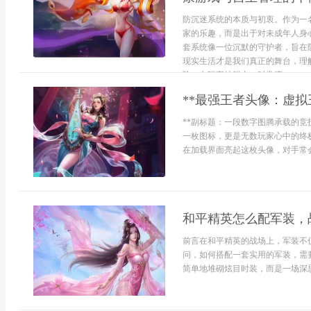
防沉迷系统的本质与初衷。作为一
家的乐趣，而是出于对未成年人身
套系统像一位沉默的守护者，旨在
现实生活才是我们真正的舞台，理
险。在玩家社群中，时常流...
**最强王者头像：虚拟
**副标题：一段数字图腾承载的竞
一枚图标，更是无数玩家心中的终
在加载界面亮起这枚头像，对手常会
和平精英怎么配军装，
前言在和平精英的战场上，军装不
问，如何搭配一套实用的军装，需
简单地堆砌炫目时装，而是一场深思