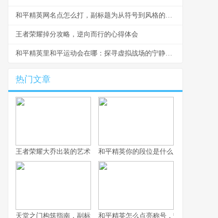
和平精英网名点怎么打，副标题为从符号到风格的取名艺术
王者荣耀掉分攻略，逆向而行的心得体会
和平精英里和平运动会在哪：探寻虚拟战场的宁静可能
热门文章
王者荣耀大乔出装的艺术，辅助之核的战术抉择
和平精英你的段位是什么：一段段位承
天堂之门构筑指南，副标题，通往云端的幻想之路
和平精英怎么点亮称号，荣誉徽章获取