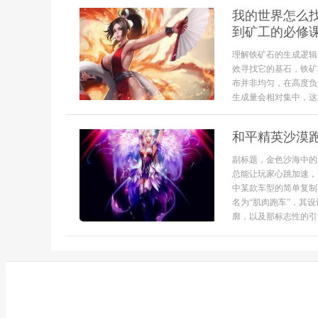
我的世界怎么
到矿工的必修
理解铁矿石的生成逻辑
效寻找它的基石，铁矿
布并非均匀，在高度负
生成量会相对集中，这
和平精英沙漠
副标题，金色沙海中的
总能让玩家心跳加速，
中某款车型的简单复制
名为“肌肉跑车”，其
廓，以及那标志性的引擎