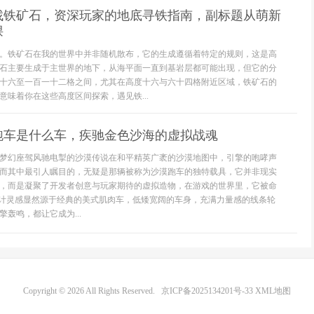
找铁矿石，资深玩家的地底寻铁指南，副标题从萌新
课
。铁矿石在我的世界中并非随机散布，它的生成遵循着特定的规则，这是高
石主要生成于主世界的地下，从海平面一直到基岩层都可能出现，但它的分
十六至一百一十二格之间，尤其在高度十六与六十四格附近区域，铁矿石的
意味着你在这些高度区间探索，遇见铁...
跑车是什么车，疾驰金色沙海的虚拟战魂
梦幻座驾风驰电掣的沙漠传说在和平精英广袤的沙漠地图中，引擎的咆哮声
而其中最引人瞩目的，无疑是那辆被称为沙漠跑车的独特载具，它并非现实
，而是凝聚了开发者创意与玩家期待的虚拟造物，在游戏的世界里，它被命
设计灵感显然源于经典的美式肌肉车，低矮宽阔的车身，充满力量感的线条轮
轰鸣，都让它成为...
Copyright © 2026 All Rights Reserved.
京ICP备2025134201号-33
XML地图