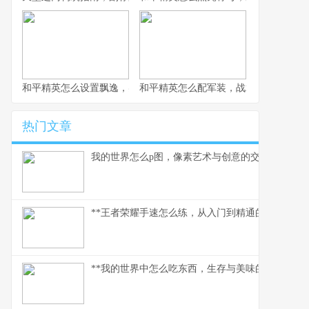
和平精英怎么设置飘逸，实战身法操控进阶指南副标题
和平精英怎么配军装，战术伪装与个性
热门文章
我的世界怎么p图，像素艺术与创意的交响
**王者荣耀手速怎么练，从入门到精通的指尖修行,
**我的世界中怎么吃东西，生存与美味的核心法则