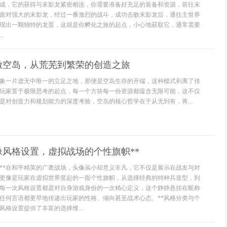
成，它的获得与末影龙紧密相连，你需要准备好充足的装备和资源，前往末
面对强大的末影龙，经过一番激烈的战斗，成功击败末影龙后，通往主世界
现出一颗独特的龙蛋，这就是你孵化之旅的起点，小心地获取它，通常需要
.
做空岛，从荒芜到繁荣的创造之旅
象一片虚无中唯一的立足之地，那便是空岛生存的开端，这种模式剥离了传
玩家置于极限思考的起点，每一个方块每一份资源都蕴含无限可能，这不仅
是对创造力和规划能力的深度考验，空岛的核心哲学在于从无到有，将...
像风格设置，虚拟战场的个性旗帜**
义**在和平精英的广袤战场，头像虽小却意义非凡，它不仅是展示在战友与对
更像是玩家在虚拟世界竖起的一面个性旗帜，从选择经典的特种兵造型，到
每一次风格设置都是对自身游戏身份的一次精心定义，这个静静悬挂在昵称
任何言语都更早地传递出玩家的性格、倾向甚至战术心态。**风格分类与个
风格设置提供了丰富的选择维...