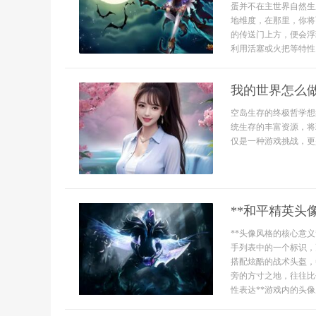
蛋并不在主世界自然生
地维度，在那里，你将
的传送门上方，便会浮
利用活塞或火把等特性..
我的世界怎么
空岛生存的终极哲学想
统生存的丰富资源，将
仅是一种游戏挑战，更
**和平精英头
**头像风格的核心意
手列表中的一个标识，
搭配炫酷的战术头盔，
旁的方寸之地，往往比
性表达**游戏内的头像