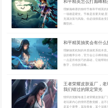
和平精英怎么打巅峰精
理解巅峰赛的独特节奏和平精英的
一场都是硬仗。节奏是首要关键,普
充满决策与风险。你必须彻底改变
圈型的...
和平精英抽奖会有什么
理解抽奖机制的本质抽奖系统本质
设的概率分布，官方会公示稀有物
一点是所有技巧的基础，它能帮助
数字，但你的策略...
王者荣耀皮肤返厂，老
我们错过的限定荣光
情怀的觉醒每逢王者荣耀皮肤返厂
老玩家内心的情怀悉数觉醒，这不
是某个赛季，某段青春，某个深夜