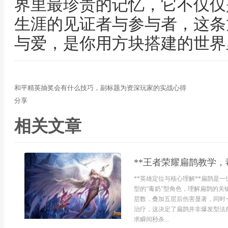
界里最珍贵的记忆，它不仅仅
生涯的见证者与参与者，这条
与爱，是你用方块搭建的世界
和平精英抽奖会有什么技巧，副标题为资深玩家的实战心得
分享
相关文章
**王者荣耀扁鹊教学，
**英雄定位与核心理解**扁鹊是
型的“毒奶”型角色，理解扁鹊的关
层数，叠加五层后伤害显著，同时
治疗，这决定了扁鹊并非爆发型法
求瞬间秒杀...