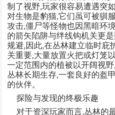
制了视野,玩家很容易遭遇突
对生物是豹猫,它们虽可被驯
攻击,僵尸等怪物也因黑暗环
的箭矢陷阱与绊线钩机关更是
规避,因此,在丛林建立临时庇
关重要,大量放置火把或灯笼
一定范围内的植被以开阔视野
丛林长期生存,一套良好的盔
的伙伴。
探险与发现的终极乐趣
对于资深玩家而言,丛林的