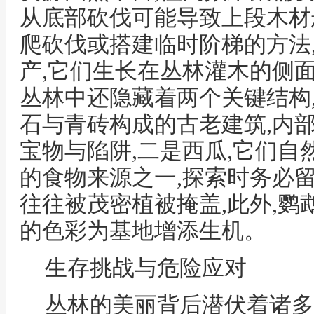
从底部砍伐可能导致上段木材
爬砍伐或搭建临时阶梯的方法
产,它们生长在丛林灌木的侧面
丛林中还隐藏着两个关键结构
石与青砖构成的古老建筑,内
宝物与陷阱,二是西瓜,它们自
的食物来源之一,探索时务必
往往被茂密植被掩盖,此外,鹦
的色彩为基地增添生机。
生存挑战与危险应对
丛林的美丽背后潜伏着诸多