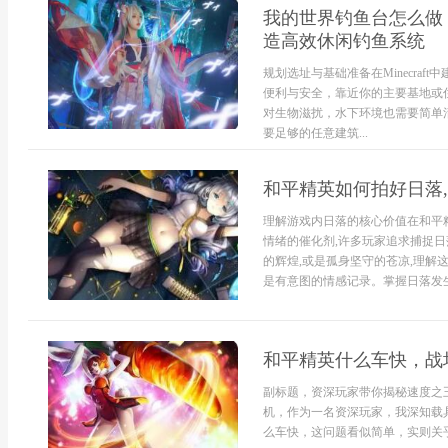
我的世界钓鱼台怎么做
造高效休闲钓鱼系统
规划选址与基础准备在Minecra
便利与安全，靠近你的主要基地或
对生物滋扰，水下环境也需要简单
要足够的任意建筑...
和平精英如何拍好日落
理解游戏内日落的核心价值在和平精
情绪的催化剂,许多玩家追求捕捉日
的辉煌,或是孤身坚守的苍凉,理解
是有意图的情感记录。掌握日落发生
和平精英什么车快，战
副标题，资深玩家带你揭秘速度之
机，作为一名资深玩家，我深知载
么车快，这问题看似简单，实则关乎