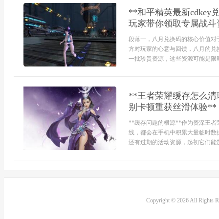
**和平精英最新cdk
玩家带你领取专属战斗资
段落一，八月兑换码的核心价值对
方对玩家的心意与回馈，八月的兑
一批珍贵资源，这些资源可能是限时
**王者荣耀缓存怎么
别卡顿重获丝滑体验**
**缓存问题的根源**作为资深王
线，都会在手机中积累大量临时数
还有过期的活动资源，起初它们能加
Copyright © 2026 All Rights