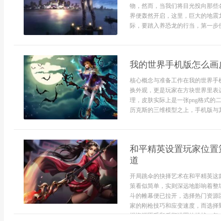
物，然而，当我们将目光投向那些
界便轰然开启，这里，巨大的地震
际，要踏入养恐龙的行当，第一步便
我的世界手机版怎么画
核心概念与准备工作在我的世界手
换外观，更是玩家在方块世界里表
理，皮肤实际上是一张png格式的
历克斯的三维模型之上，手机版与其
和平精英设置玩家位置
道
开局跳伞的抉择艺术在和平精英这
策看似简单，实则深远地影响着整
斗的帷幕便已拉开，选择热门资源
家的刚枪技巧和应变速度，而选择
惕资源匮乏和后期进圈的挑战，每一次