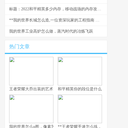
标题：2022和平精英多少内存，移动战场的内存攻防战
**我的世界长城怎么造,一位资深玩家的工程指南 副标题,从规划到竣工的完整心得**
我的世界工业高炉怎么做，蒸汽时代的冶炼飞跃
热门文章
王者荣耀大乔出装的艺术，辅助之核的战术抉择
和平精英你的段位是什么：一段段位承
我的世界怎么p图，像素艺术与创意的交响
**王者荣耀手速怎么练，从入门到精通的