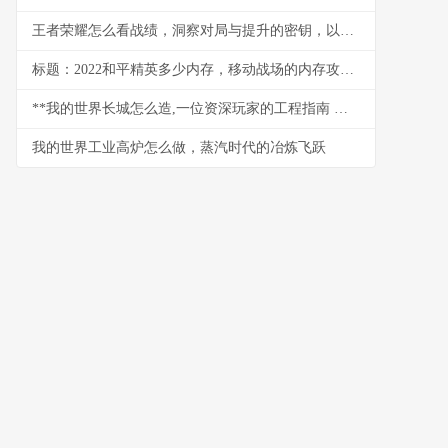
王者荣耀怎么看战绩，洞察对局与提升的密钥，以数据为镜照见成长之路
标题：2022和平精英多少内存，移动战场的内存攻防战
**我的世界长城怎么造,一位资深玩家的工程指南 副标题,从规划到竣工的完整心得**
我的世界工业高炉怎么做，蒸汽时代的冶炼飞跃