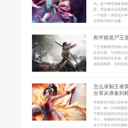
式，这个称呼形象地描
团，而是建立在高度默
一个攻防一体的战斗单
定胜利与持久乐趣...
和平精英尸王
尸王觉醒模式的核心机
生存元素，与传统玩法
拥有更高的生命值，更
得高级物资，但同时也将
怎么录制王者
分享从准备到
录制初衷与核心目标录
于此，每一次录制都应
下那些惊艳四方的五连
中人，明确的目标是后
专注于高光片段的捕捉，