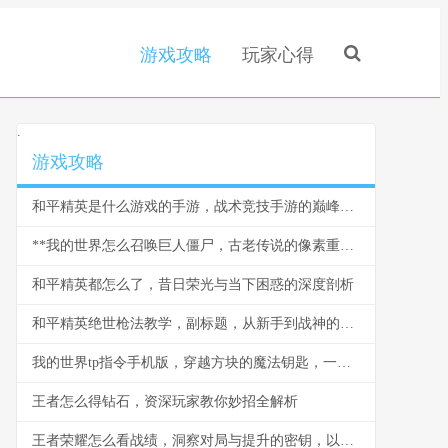
游戏攻略
玩家心得
.
游戏攻略
和平精英是什么游戏的手游，战术竞技手游的巅峰之作
**我的世界怎么召唤巨人僵尸，古老传说的像素重现**
和平精英都怎么了，昔日荣光与当下困惑的深度剖析
和平精英绝世枪法教学，副标题，从新手到战神的精准之道
我的世界tp指令手机版，穿越方块的魔法钥匙，一段关于空间与创造的奇幻之旅
王者怎么得钻石，资深玩家教你妙招全解析
王者荣耀怎么看战绩，洞察对局与提升的密钥，以数据为镜照见成长之路