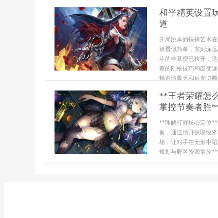
和平精英设置
道
开局跳伞的抉择艺术在
策看似简单，实则深远
斗的帷幕便已拉开，选
家的刚枪技巧和应变速
惕资源匮乏和后期进圈的
**王者荣耀
掌控节奏者胜*
**理解打野核心定位
奏，通过清野获取经济
场，让对手在无形中陷
规划与野区资源掌控**