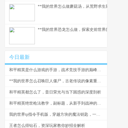
**我的世界怎么做蘑菇汤，从荒野求生到精致烹饪的
**我的世界恐龙怎么做，探索史前世界的模组之旅*
今日最新
和平精英是什么游戏的手游，战术竞技手游的巅峰之作
**我的世界怎么召唤巨人僵尸，古老传说的像素重现**
和平精英都怎么了，昔日荣光与当下困惑的深度剖析
和平精英绝世枪法教学，副标题，从新手到战神的精准之道
我的世界tp指令手机版，穿越方块的魔法钥匙，一段关于空间与创造的奇幻之旅
王者怎么得钻石，资深玩家教你妙招全解析