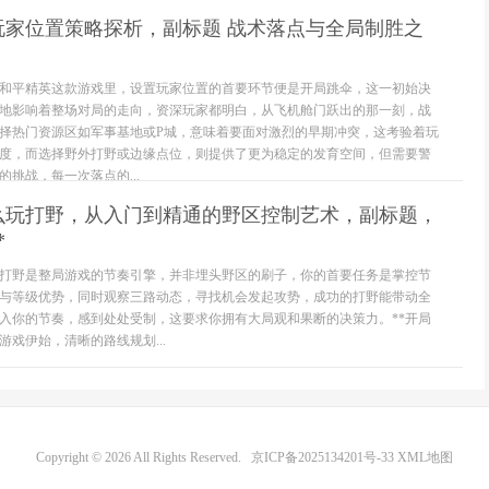
玩家位置策略探析，副标题 战术落点与全局制胜之
和平精英这款游戏里，设置玩家位置的首要环节便是开局跳伞，这一初始决
地影响着整场对局的走向，资深玩家都明白，从飞机舱门跃出的那一刻，战
择热门资源区如军事基地或P城，意味着要面对激烈的早期冲突，这考验着玩
度，而选择野外打野或边缘点位，则提供了更为稳定的发育空间，但需要警
挑战，每一次落点的...
怎么玩打野，从入门到精通的野区控制艺术，副标题，
*
**打野是整局游戏的节奏引擎，并非埋头野区的刷子，你的首要任务是掌控节
与等级优势，同时观察三路动态，寻找机会发起攻势，成功的打野能带动全
入你的节奏，感到处处受制，这要求你拥有大局观和果断的决策力。**开局
游戏伊始，清晰的路线规划...
Copyright © 2026 All Rights Reserved.
京ICP备2025134201号-33
XML地图