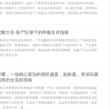
绘了队伍紧密团结，如同一个整体滚动前进的态势，其核心绝非简单的抱
契与明确分工上的协同艺术，队伍成员各司其职，却又相互交融，共同构成
元，这种玩法追求的不是个人英雄主义的高光时刻，而是团队合作带来的稳
觉醒大全:丧尸狂潮下的终极生存指南
制在和平精英这款游戏中，尸王觉醒模式为经典战术竞技注入了全新的恐怖
截然不同，夜幕降临时，地图中将刷新出普通丧尸与强大的尸王，尸王通常
强的攻击力以及独特的技能，例如高速冲刺或范围咆哮，击败尸王往往能获
引发巨大风...
荣耀，一场精心策划的视听盛宴，副标题，资深玩家
精剪的全流程指南
制王者荣耀并非简单地按下录制键，作为一名资深玩家，我深知其内涵远超
是一次有目的的创作，或许是为了复盘对局，剖析每一次团战的得失，记录
绝胜时刻，或是制作教学视频，将你的英雄理解与战术思路分享给更多同道
续所有工作的灯塔，它决定了录制的侧重点，是追求完整的对局流程，还是
在开始之前，请...