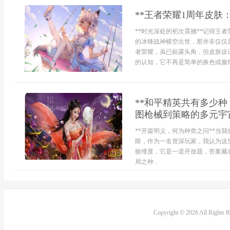
**王者荣耀1周年皮肤
**时光深处的初次震撼**记得王
的冰锋战神横空出世，那并非仅仅
者荣耀，虽已崭露头角，但皮肤设
的认知，它不再是简单的换色或服饰
**和平精英共有多少
图枪械到策略的多元宇宙
**开篇明义，何为种类之问**当
限，作为一名资深玩家，我认为这
验维度，它是一道开放题，答案藏
局之种...
Copyright © 2026 All Rights