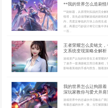
**我的世界怎么造刷怪
**副标题，从原理到实战的完全解
怪塔，首先必须理解游戏的刷怪机
内，亮度足够低的方块上自然生成
成，再通过巧妙设计将它们集中并
一百...
王者荣耀怎么卖铭文，
文系统变现策略全解析
游戏资产认知的转变在王者荣耀的
了凑齐一套满级铭文而日夜兼程，
影响着英雄的手感与胜负，随着游戏
我的世界怎么让狗跟着
深玩家教你与爱犬并肩
游戏世界中的忠诚伙伴召唤在广阔
有最忠诚的伙伴，狼，当它被驯服