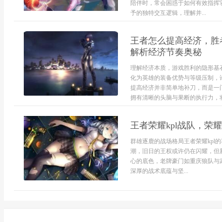
陪伴时，常会困惑于如何有效指挥
予的独特交互逻辑，理解并...
王者怎么提高经济，胜
解析经济节奏奥秘
理解经济本质，游戏胜利的隐形基
化为英雄的装备优势与等级压制，
提高经济并非简单地补刀，而是一
拥有清晰的头脑与果断的执行力，将
王者荣耀kpl战队，
群雄逐鹿的战场格局王者荣耀kpl
潮，旧日的王权或许仍在闪耀，但
心的底色，老牌豪门如重庆狼队与武汉
深厚的战术底蕴与坚...