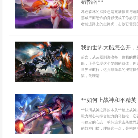
猎指南**
暮色森林的探险总是充满惊喜与危
那威严而恐怖的身影便成了你必须
者前进路上的拦路虎，击败它需要的
我的世界大船怎么开，
前言，从蓝图到海浪每一位我的世
船，正是实现这个梦想的载体，但
世界里航行，这并非简单的按键操
桨，先理清...
**如何上战神和平精英
**认清战神之路的本质**踏上战
毅力耐心与综合能力的马拉松，它
与稳定的心态，单纯追求击杀数而
的战神门槛，理解这一点，是构建所