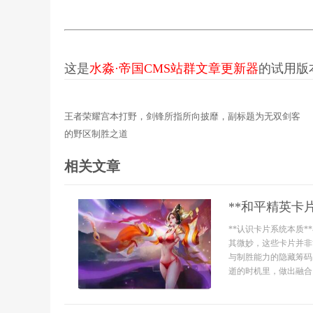
这是
水淼·帝国CMS站群文章更新器
的试用版本更
王者荣耀宫本打野，剑锋所指所向披靡，副标题为无双剑客
的野区制胜之道
相关文章
**和平精英卡
**认识卡片系统本质
其微妙，这些卡片并非
与制胜能力的隐藏筹码
逝的时机里，做出融合了