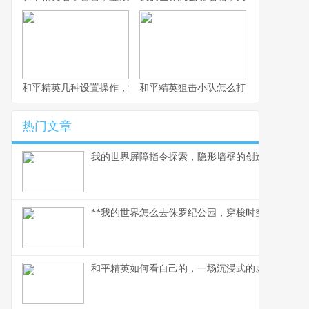
和平精英几种设置操作，游戏体验质的飞跃，副标题，资深玩家的
和平精英狙击小队怎么打，副标题，荒
热门文章
我的世界屏障指令探索，隐形墙壁的创造艺术，副
**我的世界怎么去侏罗纪公园，穿梭时空的驯龙之旅
和平精英如何看自己的，一场沉浸式的虚拟自我对