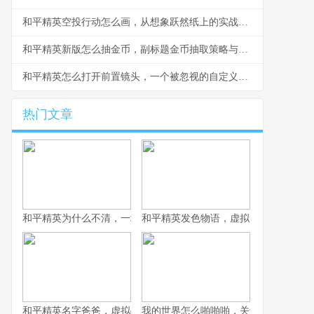
和平精英空投行动怎么画，从想象跃然纸上的实战指南
和平精英新版怎么抽金币，副标题金币抽取策略与资源规划心得
和平精英怎么打开前置镜头，一个被忽视的自定义视角
热门文章
和平精英为什么不清，一场战术生存的匠心平衡
和平精英发色物语，虚拟形象的情绪拼
和平精英名字爸爸，虚拟战场上的情感符号
我的世界怎么啪啪啪，关于游戏互动的