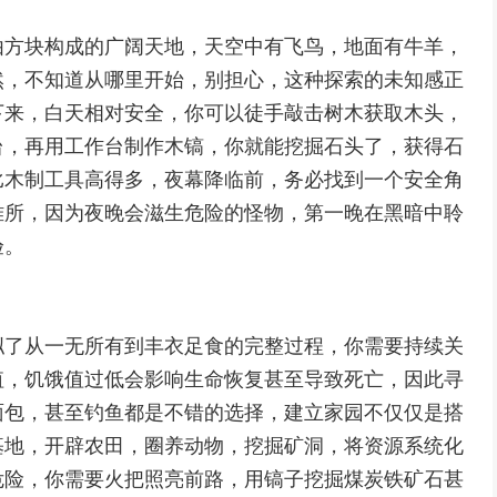
由方块构成的广阔天地，天空中有飞鸟，地面有牛羊，
然，不知道从哪里开始，别担心，这种探索的未知感正
下来，白天相对安全，你可以徒手敲击树木获取木头，
台，再用工作台制作木镐，你就能挖掘石头了，获得石
比木制工具高得多，夜幕降临前，务必找到一个安全角
难所，因为夜晚会滋生危险的怪物，第一晚在黑暗中聆
验。
拟了从一无所有到丰衣足食的完整过程，你需要持续关
值，饥饿值过低会影响生命恢复甚至导致死亡，因此寻
面包，甚至钓鱼都是不错的选择，建立家园不仅仅是搭
基地，开辟农田，圈养动物，挖掘矿洞，将资源系统化
危险，你需要火把照亮前路，用镐子挖掘煤炭铁矿石甚