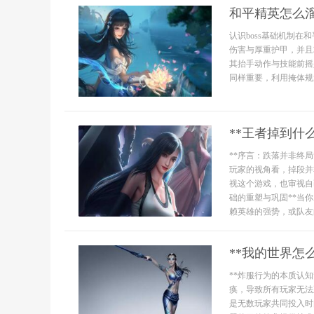
和平精英怎么溜
认识boss基础机制在
伤害与厚重护甲，并且
其抬手动作与技能前摇
同样重要，利用掩体规避
**王者掉到什
**序言：跌落并非终
玩家的视角看，掉段并
视这个游戏，也审视自
础的重塑与巩固**当
赖英雄的强势，或队友的
**我的世界怎
**炸服行为的本质认
痪，导致所有玩家无法
是无数玩家共同投入时