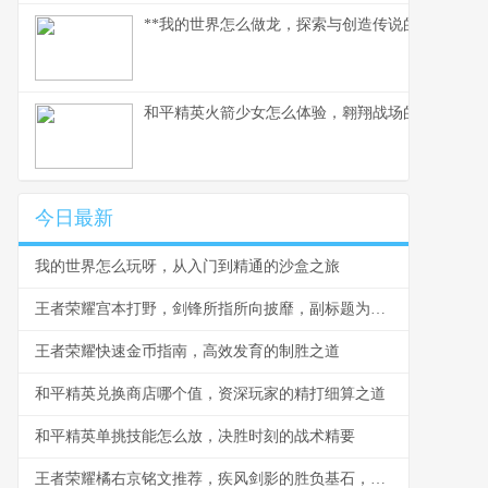
**我的世界怎么做龙，探索与创造传说的征途**
和平精英火箭少女怎么体验，翱翔战场的粉色梦境
今日最新
我的世界怎么玩呀，从入门到精通的沙盒之旅
王者荣耀宫本打野，剑锋所指所向披靡，副标题为无双剑客的野区制胜之道
王者荣耀快速金币指南，高效发育的制胜之道
和平精英兑换商店哪个值，资深玩家的精打细算之道
和平精英单挑技能怎么放，决胜时刻的战术精要
王者荣耀橘右京铭文推荐，疾风剑影的胜负基石，副标题，一套铭文定乾坤