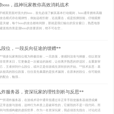
boss，战神玩家教你高效消耗战术
和平精英里面对强大的boss，首先必须了解其基本行动规则，boss通常拥有高额
攻击模式存在规律性，例如远程扫射，近战重击，或是投掷技能，仔细观察
是关键，每个boss的攻击都有间隙，那就是我们输出的安全窗口，熟悉地形
直线伤害是溜boss的首要原则，绝不可在空...
么段位，一段反向征途的馈赠**
局**很多玩家将段位视为终极目标，一旦跌落，便感到沮丧与挫败，但以资深
非世界末日，它更像是一次被迫的旅程，让你离开熟悉的舒适区，去重新审
己，王者掉到什么段位，或许正是你游戏生涯转折的开始。**技术反思：基
你从较高的段位跌落，往往首先暴露的是技术漏洞，在原来的段位，你可能依
配合，勉强...
么炸服务器，资深玩家的理性剖析与反思**
知**所谓炸服务器，在游戏术语中通常指通过非正常手段使服务器崩溃或瘫
正常连接与游戏，这种行为本质上是破坏性的，它摧毁的不是一段代码，而
间与情感构建的虚拟世界，作为一名资深玩家，我必须首先指出，讨论此话