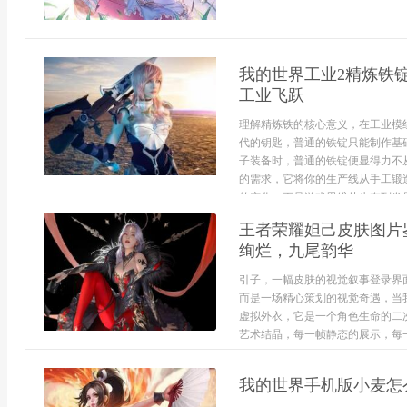
我的世界工业2精炼铁
工业飞跃
理解精炼铁的核心意义，在工业模
代的钥匙，普通的铁锭只能制作基
子装备时，普通的铁锭便显得力不
的需求，它将你的生产线从手工锻
的变化，更是游戏思维从生存到发展的
王者荣耀妲己皮肤图片
绚烂，九尾韵华
引子，一幅皮肤的视觉叙事登录界
而是一场精心策划的视觉奇遇，当
虚拟外衣，它是一个角色生命的二
艺术结晶，每一帧静态的展示，每一
我的世界手机版小麦怎