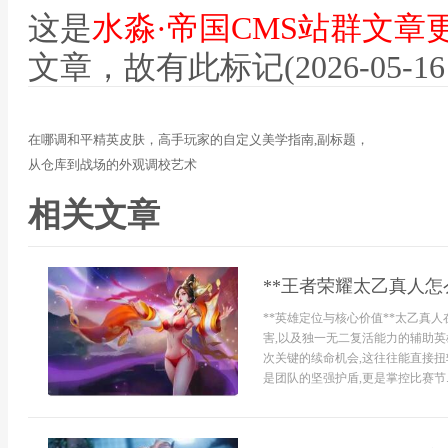
这是
水淼·帝国CMS站群文章
文章，故有此标记(2026-05-16 12
在哪调和平精英皮肤，高手玩家的自定义美学指南,副标题，
从仓库到战场的外观调校艺术
相关文章
**王者荣耀太乙真人怎
**英雄定位与核心价值**太乙真
害,以及独一无二复活能力的辅助英
次关键的续命机会,这往往能直接扭
是团队的坚强护盾,更是掌控比赛节..