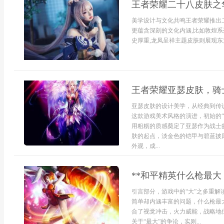
王者荣耀二十八皮肤之
美学设计与文化共鸣王者荣耀推出二
更蕴含深刻的文化内涵,比如敦煌系
史厚重,龙凤呈祥主题皮肤则展现东方
王者荣耀亚瑟皮肤，骑
亚瑟皮肤的设计美学，从经典到传
这款游戏美术风格的演进，初始的
用粗粝的质感奠定了亚瑟作为战士
肤的起点，淡金色的铠甲与碧蓝披
外观，成...
**和平精英什么枪最大
引言部分，游戏中的“大”之多重
简单却内涵丰富的问题，什么枪最
合了视觉冲击，火力威能，战略地
关于“最大”的争论，实则...