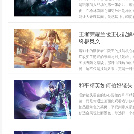
是玩家踏入战场的第一张名片，蕴
皮，在枪林弹雨之间绽放出别样的
能让人未谋其面，先感其神，瞬间在
王者荣耀兰陵王技能解
终极奥义
暗影中的潜伏者兰陵王的技能核心
底改变了游戏的节奏与对抗逻辑，
图视野随之黯淡，那种由我施加的
翼，这不仅是技能效果，更是一种深层
和平精英如何拍好镜头
理解镜头语言的核心要拍好和平精
键，而是你通过画面向观看者讲故
拍凸显角色的英勇，平视则带来最
移适合展现壮丽景色，每选择一个视