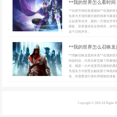
**我的世界怎么看时间
**自然节律的直观感知**在我的
化身为天地间最壮丽的画卷与最直
泛起柔和光泽，新的一天便拉开序
阴影，世界显得安全而明亮，你可
这个过程并非...
**我的世界怎么召唤龙
**理解召唤龙蛋的本质**在我的
的战利品，代表玩家克服了终极挑
龙，都是一次对龙蛋背后规则的重
凭借实力与智慧去触发那个神圣的瞬
龙，你需要进行漫长而细致的准备，深
Copyright © 2026 All Rights